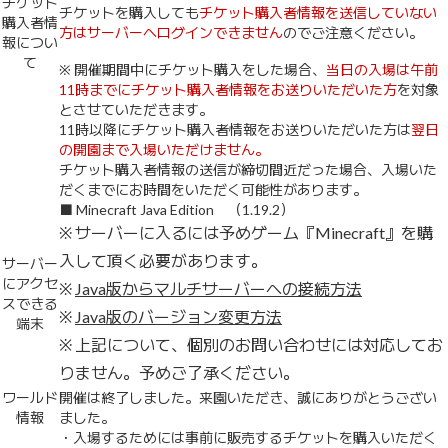
チケット
チケットを購入しても
チケット購入者情報を送信していない
購入者情
方はサーバーへログインできません
のでご注意ください。
報につい
て
※ 開催期間中にチケット購入をした場合、
当日の入場は午前
11時までにチケット購入者情報をお送りいただいた方
を対象
とさせていただきます。
11時以降にチケット購入者情報をお送りいただいた方は
翌日
の開園まで入場いただけません。
チケット購入者情報の送信が締切間近だった場合、入場いた
だくまでにお時間をいただく可能性があります。
■ Minecraft Java Edition （1.19.2）
※ サーバーに入るには予めゲーム『Minecraft』を購
入して頂く必要があります。
サーバー
にアクセ
※
Java版からマルチサーバーへの接続方法
スできる
※
Java版のバージョン変更方法
端末
※ 上記について、個別のお問い合わせには対応してお
りません。予めご了承ください。
ワールド
開催は終了しました。来園いただき、誠にありがとうござい
情報
ました。
・入場するためには事前に販売するチケットを購入いただく