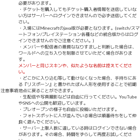
必要があります。
・チケットを購入してもチケット購入者情報を送信していな
い方はサーバーへログインできませんので必ず送信してくだ
さい。
・入場にはMinecraftのjava版が必要となります。(switch/スマ
ートフォン/プレイステーション各種などの統合版からはログ
インできませんのでご注意ください。)
・メンバーや配信者の悪質ななりすましと判断した場合は、
ワールドへの立ち入りを制限させていただく場合がありま
す。
メンバーと同じスキンや、似たような名前は控えてくださ
い。
・どこかに入り込む等して動けなくなった場合、手持ちにあ
る『リスポーン』と書かれたぼん人形を使用することで初期
注意事項
地点に戻ることができます。
・生配信や写真撮影などは自由に行ってください。YouTube
やSNSへの公開も歓迎しています。
・プレオープンの様子も自由に投稿いただけます。
・フォトスポットに人が並んでいる場合は順番待ちをして仲
良く遊んでください。
・サーバー上限人数に達している時はログインできない場合
があります。その場合、時間をずらして再度お試しくださ