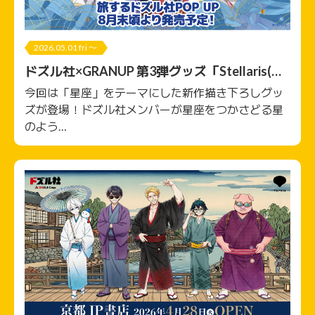
2026.05.01 fri 〜
ドズル社×GRANUP 第3弾グッズ「Stellaris(ス
テラリス)」
今回は「星座」をテーマにした新作描き下ろしグッ
ズが登場！ドズル社メンバーが星座をつかさどる星
のよう…