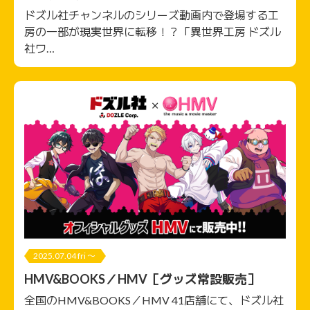
館）
ドズル社チャンネルのシリーズ動画内で登場する工
房の一部が現実世界に転移！？「異世界工房 ドズル
社ワ…
2025.07.04 fri 〜
HMV&BOOKS／HMV［グッズ常設販売］
全国のHMV&BOOKS／HMV 41店舗にて、ドズル社