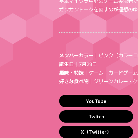
基本マイクラ中心の
ゲーム実況者で
ガンガントークを
回すのが理想の
ゆ
メンバーカラー
｜ピンク（カラーコー
誕生日
｜7月28日
趣味・特技
｜ゲーム・カードゲーム
好きな食べ物
｜グリーンカレー・ケ
YouTube
Twitch
X（Twitter）