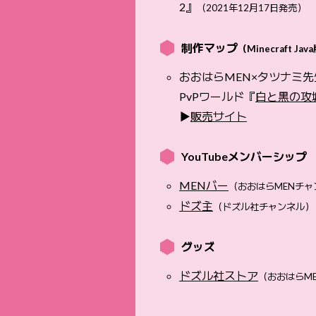
2』
（2021年12月17日発売）
制作マップ
（Minecraft Jav
おおはらMEN×タツナミ先
PvPワールド『
白と黒の攻
▶︎
販売サイト
YouTubeメンバーシップ
MENバー
（おおはらMENチャ
ドズ主
（ドズル社チャンネル）
グッズ
ドズル社ストア
（おおはらM