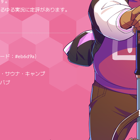
す。
るゆる実況に定評があります。
ド：#eb6d9a）
・サウナ・キャンプ
バブ