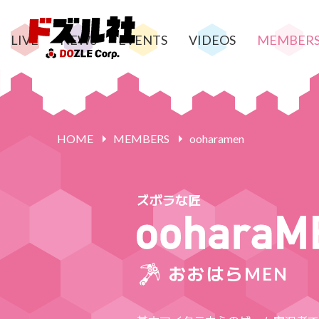
LIVE
NEWS
EVENTS
VIDEOS
MEMBER
HOME
MEMBERS
ooharamen
ズボラな匠
おおはらMEN