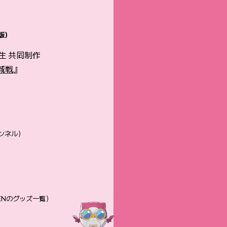
a版）
生 共同制作
城戦
』
ンネル）
ENのグッズ一覧）