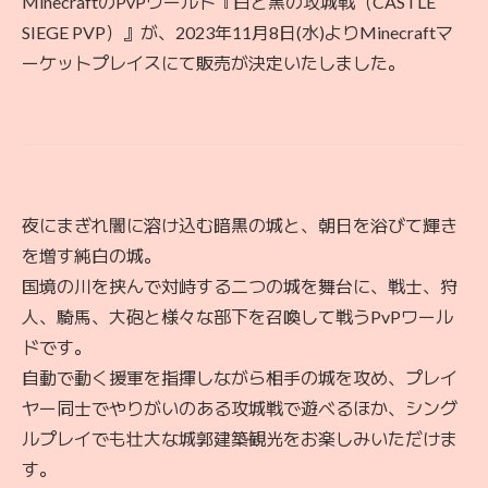
MinecraftのPvPワールド『白と黒の攻城戦（CASTLE
SIEGE PVP）』が、2023年11月8日(水)よりMinecraftマ
ーケットプレイスにて販売が決定いたしました。
夜にまぎれ闇に溶け込む暗黒の城と、朝日を浴びて輝き
を増す純白の城。
国境の川を挟んで対峙する二つの城を舞台に、戦士、狩
人、騎馬、大砲と様々な部下を召喚して戦うPvPワール
ドです。
自動で動く援軍を指揮しながら相手の城を攻め、プレイ
ヤー同士でやりがいのある攻城戦で遊べるほか、シング
ルプレイでも壮大な城郭建築観光をお楽しみいただけま
す。