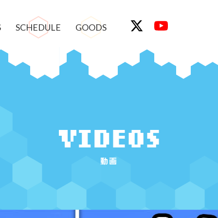
S
SCHEDULE
GOODS
動画