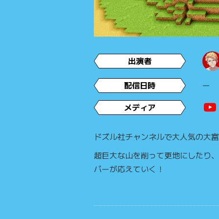
出演者
配信日時
ー
メディア
ドズル社チャンネルで大人気の大富
超巨大な山を削って更地にしたり、
バーが応えていく！