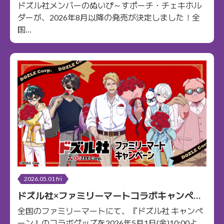
ホルダーが2026年8月以降に発売決定！
ドズル社メンバーのぬいぴ～すポーチ・チェキホル
ダーが、2026年8月以降の発売が決定しました！全
国…
2026.05.01 fri
ドズル社×ファミリーマートコラボキャンペー
ンのオリジナルグッズが5/1(金)10:00より販売
全国のファミリーマートにて、『ドズル社 キャンペ
開始！
ーン』のコラボグッズを2026年5月1日(金)10:00よ