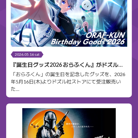
2026.05.16 sat
『誕生日グッズ2026 おらふくん』がドズル社
ストアにて5/16(土)から受注販売開始！
「おらふくん」の誕生日を記念したグッズを、2026
年5月16日(木)よりドズル社ストアにて受注販売い
た…