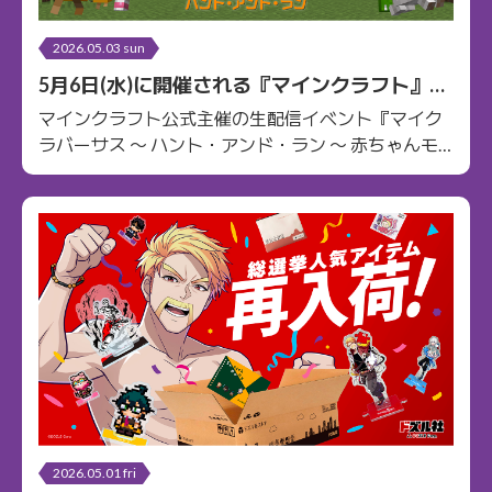
2026.05.03 sun
5月6日(水)に開催される『マインクラフト』公
式イベント『マイクラバーサス 〜 ハント・ア
マインクラフト公式主催の生配信イベント『マイク
ンド・ラン』に、ドズル社メンバーの参加が決
ラバーサス 〜 ハント・アンド・ラン 〜 赤ちゃんモ…
定！
2026.05.01 fri