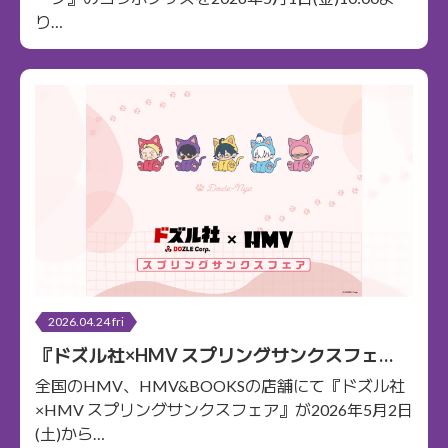
り…
2026.04.24 fri
『ドズル社×HMV スプリングサンクスフェ
ア』を5/2(土)より開催
全国のHMV、HMV&BOOKSの店舗にて『ドズル社
×HMV スプリングサンクスフェア』が2026年5月2日
(土)から…