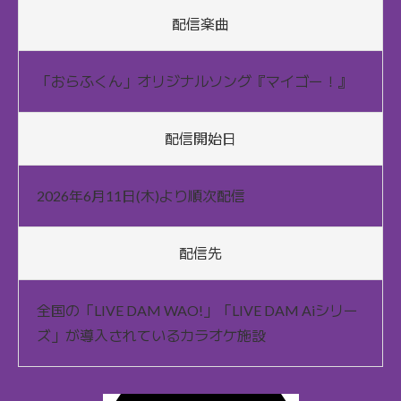
配信楽曲
「おらふくん」オリジナルソング『マイゴー！』
配信開始日
2026年6月11日(木)より順次配信
配信先
全国の「LIVE DAM WAO!」「LIVE DAM Aiシリー
ズ」が導入されているカラオケ施設