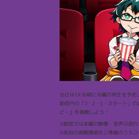
当日は19:30頃に本編の再生を予
配信内の「3・2・1・スタート」
ビー』を視聴しよう！
※配信では本編の映像・音声は流れ
※各自の視聴環境をご準備のうえご