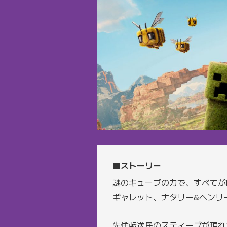
■ストーリー
謎のキューブの力で、すべてが
ギャレット、ナタリー&ヘンリ
先住転送民のスティーブが現れ