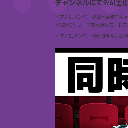
チャンネルにて9/6(土)
ドズル社メンバーが日本語吹替キャ
イ&DVDリリースを記念して、ドズル
ドズル社メンバーが同時視聴しなが