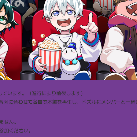
定しています。（進行により前後します）
の合図に合わせて各自で本編を再生し、ドズル社メンバーと一
ません。
参加ください。