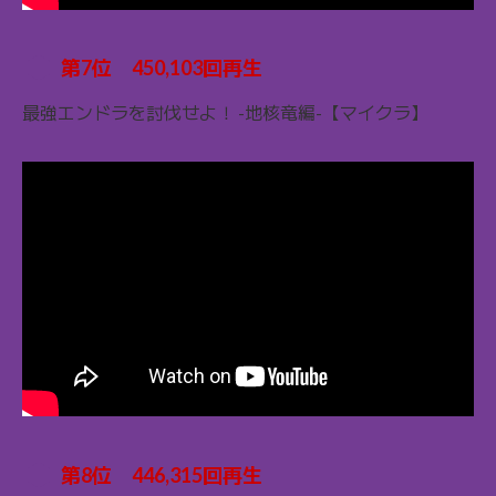
第7位 450,103回再生
最強エンドラを討伐せよ！ -地核竜編-【マイクラ】
第8位 446,315回再生