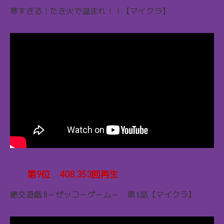
寒すぎる！たき火で温まれ！！【マイクラ】
第9位 408,353回再生
絶交遊戯 Ⅱ～ゼッコーゲーム～ 第1話【マイクラ】