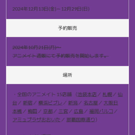
2024年12月13日(金)～12月29日(日)
予約販売
2024年10月21日(月)〜
アニメイト通販にて予約販売を開始します。
場所
・全国のアニメイト 15店舗 （
池袋本店
／
札幌
／
仙
台
／
新宿
／
横浜ビブレ
／
新潟
／
名古屋
／
大阪日
本橋
／
梅田
／
京都
／
三宮
／
広島
／
福岡パルコ
／
アミュプラザおおいた
／
那覇国際通り
）