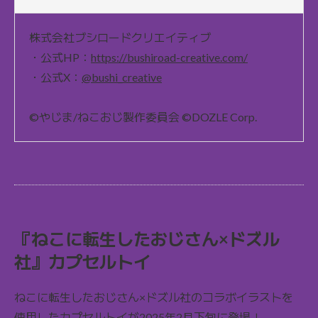
株式会社ブシロードクリエイティブ
・公式HP：
https://bushiroad-creative.com/
・公式X：
@bushi_creative
©やじま/ねこおじ製作委員会 ©DOZLE Corp.
『ねこに転生したおじさん×ドズル
社』カプセルトイ
ねこに転生したおじさん×ドズル社のコラボイラストを
使用したカプセルトイが2025年2月下旬に登場！