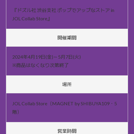
『ドズル社 渋谷支社 ポップでアップなストア in
JOL Collab Store』
開催期間
2024年4月19日(金)～5月7日(火)
※商品はなくなり次第終了
場所
JOL Collab Store（MAGNET by SHIBUYA109・5
階）
営業時間