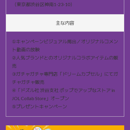
（東京都渋谷区神南1-23-10）
主な内容
①キャンペーンビジュアル掲出／オリジナルコメン
ト動画の放映
②人気ブランドとのオリジナルコラボアイテムの販
売
③ガチャガチャ専門店「ドリームカプセル」にてガ
チャガチャ販売
④「ドズル社 渋谷支社 ポップでアップなストア in
JOL Collab Store」オープン
⑤プレゼントキャンペーン