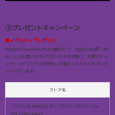
⑤プレゼントキャンペーン
■ノベルティプレゼント
MAGNET by SHIBUYA109館内にて、1会計1,000円（税
込）以上お買い上げいただいた方を対象に、先着でキャ
ンペーンビジュアルを使用した限定ノベルティをプレゼ
ントいたします。
ストア名
『ドズル社 渋谷支社 ポップでアップなストア in
JOL Collab Store』