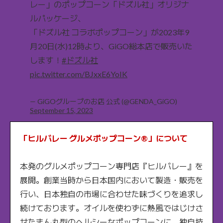
レー」のポップコーン「ドズル社」オリジナ
ルパッケージ、
「ドズル社 コラボポップコーン」が2023年9
月20日(水)12時より、GiGO総本店で販売いた
します！
#ドズル社
pic.twitter.com/BJxxE6YoIK
— GiGOグループのお店 公式 (@GENDA_GiGO)
September 15, 2023
「ヒルバレー グルメポップコーン®」について
本発のグルメポップコーン専門店『ヒルバレー』を
展開。創業当時から日本国内において製造・販売を
行い、日本独自の市場に合わせた味づくりを追求し
続けております。オイルを使わずに熱風ではじけさ
せたまん丸型のヘルシーなポップコーンに、独自技