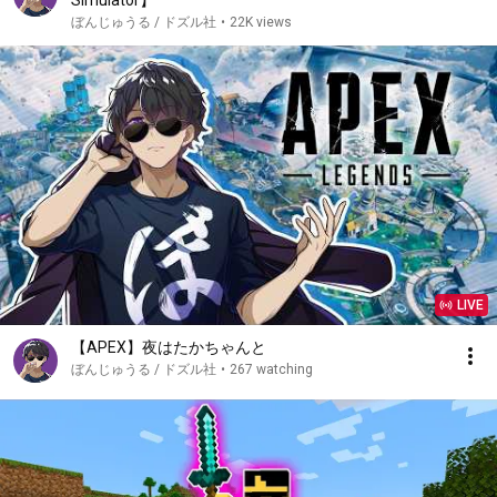
Simulator】
ぼんじゅうる / ドズル社
•
22K views
LIVE
【APEX】夜はたかちゃんと
ぼんじゅうる / ドズル社
•
267 watching