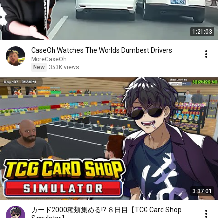
1:21:03
CaseOh Watches The Worlds Dumbest Drivers
MoreCaseOh
New
353K views
3:37:01
カード2000種類集める!? ８日目【TCG Card Shop