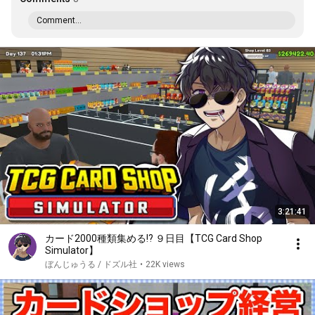
Comment...
3:21:41
カード2000種類集める!? ９日目【TCG Card Shop
Simulator】
ぼんじゅうる / ドズル社
•
22K views