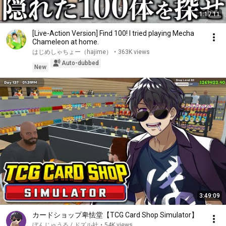
1:17:11
[Live-Action Version] Find 100! I tried playing Mecha
Chameleon at home.
はじめしゃちょー（hajime）
•
363K views
Auto-dubbed
New
3:49:09
カードショップ卑怯堂【TCG Card Shop Simulator】
ぼんじゅうる / ドズル社
•
54K views