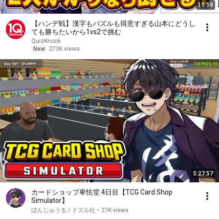
15:59
【ハンデ戦】漢字もパズルも得意すぎる山本にどうし
ても勝ちたいから1vs2で挑む
QuizKnock
New
273K views
5:27:57
カードショップ卑怯堂 4日目【TCG Card Shop
Simulator】
ぼんじゅうる / ドズル社
•
27K views