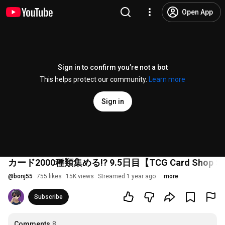
Open App
Sign in to confirm you’re not a bot
This helps protect our community.
Learn more
Sign in
カード2000種類集める!? 9.5日目【TCG Card Shop Si
@
bonj55
755 likes
15K views
Streamed 1 year ago
more
Subscribe
Comments
8