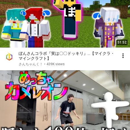
51:52
ぼんさんコラボ『実は〇〇ドッキリ』…【マイクラ・
マインクラフト】
さんちゃんく！
•
439K views