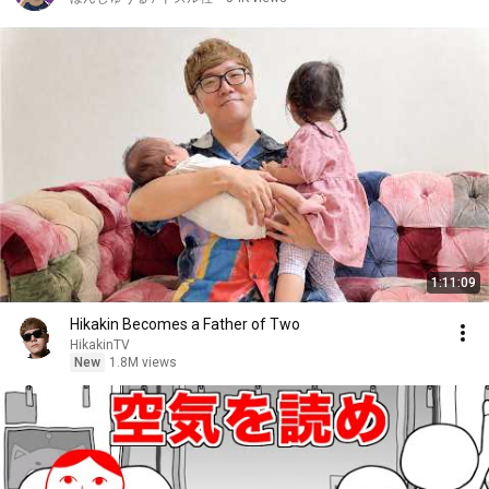
1:11:09
Hikakin Becomes a Father of Two
HikakinTV
New
1.8M views