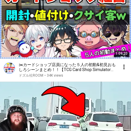
1:09:20
✂️カードショップ店員になった５人の初動&初見おも
しろシーンまとめ！！【TCG Card Shop Simulator】
【ドズル社切り抜き】
ドズル社ROOM
•
34K views