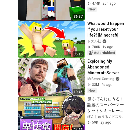
474K
20h ago
New
36:37
What would happen 
if you reset your 
life?! [Minecraft]
ドズル社
780K
1y ago
Auto-dubbed
35:15
Exploring My 
Abandoned 
Minecraft Server
MrBeast Gaming
33M
4d ago
New
19:45
働くぼんじゅうる！
話題のスーパーマー
ケットシミュレータ
ーが面白すぎる
ぼんじゅうる / ドズル社
【Supermarket 
59K
2y ago
Simulator】
24:55