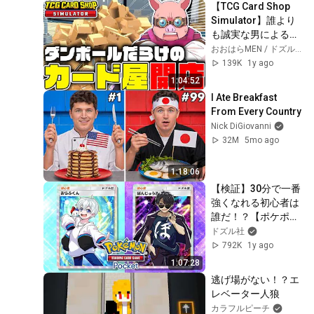
【TCG Card Shop 
Simulator】誰より
も誠実な男による美
しいカードショップ
おおはらMEN / ドズル社
運営　総集編
139K
1y ago
1:04:52
I Ate Breakfast 
From Every Country
Nick DiGiovanni
32M
5mo ago
1:18:06
【検証】30分で一番
強くなれる初心者は
誰だ！？【ポケポ
ケ】
ドズル社
792K
1y ago
1:07:28
逃げ場がない！？エ
レベーター人狼
カラフルピーチ