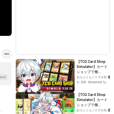
【TCG Card Shop 
Simulator】カード
ショップで働
く！！！【おらふく
おらふくん / ドズル社
anel
ん】
25K
Streamed 1y ago
3:24:38
【TCG Card Shop 
Simulator】カード
ショップで働
く！！！【おらふく
おらふくん / ドズル社