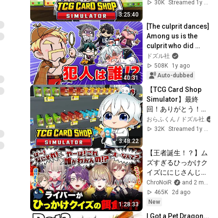
ん】
30K
Streamed 1y ago
3:25:40
[The culprit dances] 
Among us is the 
culprit who did 
____.
ドズル社
508K
1y ago
Auto-dubbed
40:31
【TCG Card Shop 
Simulator】最終
回！ありがとう！！
150万円のカード最
おらふくん / ドズル社
後に売るぞ！【おら
32K
Streamed 1y ago
ふくん】
3:48:22
【王者誕生！？】ム
ズすぎるひっかけク
イズににじさんじラ
イバーが挑戦！ #く
ChroNoiR
and 2 more
ろなん
465K
2d ago
New
1:28:33
I Got a Pet Dragon... 