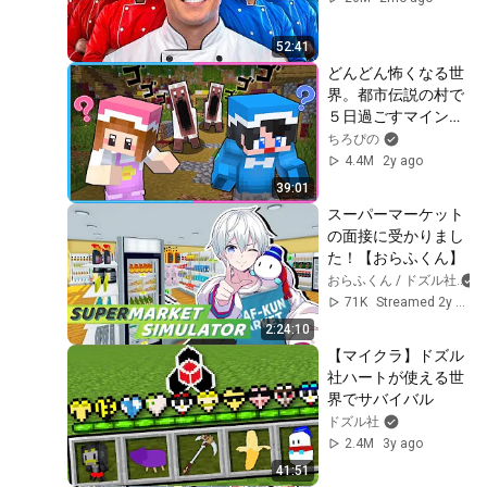
52:41
どんどん怖くなる世
界。都市伝説の村で
５日過ごすマインク
ラフト😰【 マイクラ 
ちろぴの
/ Minecraft  】
4.4M
2y ago
39:01
スーパーマーケット
の面接に受かりまし
た！【おらふくん】
おらふくん / ドズル社
71K
Streamed 2y ago
2:24:10
【マイクラ】ドズル
社ハートが使える世
界でサバイバル
ドズル社
2.4M
3y ago
41:51