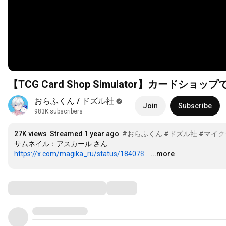
【TCG Card Shop Simulator】カード
おらふくん / ドズル社
Join
Subscribe
983K subscribers
27K views
Streamed 1 year ago
#おらふくん
#ドズル社
#マイク
https://x.com/magika_ru/status/184078...
…
...more
Comments