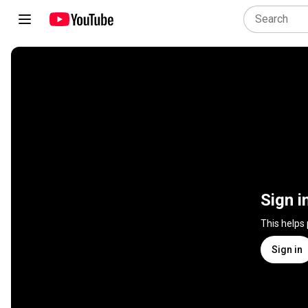
Sign i
This helps
Sign in