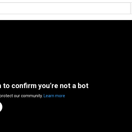
n to confirm you’re not a bot
 protect our community.
Learn more