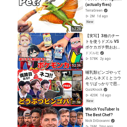
(actually flies)
TerraGreen
2M
1d ago
New
17:29
【実写】3種のチー
トを使うドズル VS 
ポケカガチ勢おおは
らMEN【遊びかた解
ドズル社
説付き！】
578K
2y ago
52:36
哺乳類ビンゴやって
みたらネズミとコウ
モリばっかりで思っ
てたのと違う【猫ち
QuizKnock
ゃんどこ？】
420K
1d ago
New
21:36
Which YouTuber Is 
The Best Chef?
Nick DiGiovanni
26M
2mo ago