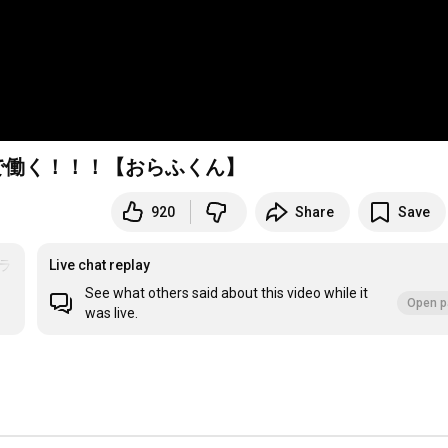
ショップで働く！！！【おらふくん】
920
Share
Save
ラ
Live chat replay
See what others said about this video while it
Open p
was live.