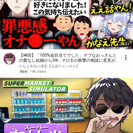
28:51
【神回】「100%金目当てでした」デブなおっさんと
の愛なし結婚から3年…マロ主の衝撃の相談に意見が
分かれるノンデリ軍団【かなえ先生切り抜き】犬山た
かなえ先生の漢気【公認チャンネル】
まき 伊東ライフ 熊谷タクマ #犬山恋愛相談室
New
74K views