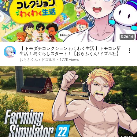
3:26:16
【 トモダチコレクション わくわく生活 】トモコレ新
生活！ 島ぐらしスタート！【おらふくん/ドズル社】
おらふくん / ドズル社
•
177K views