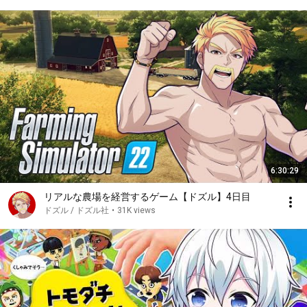
6:30:29
リアルな農場を経営するゲーム【ドズル】4日目
ドズル / ドズル社
•
31K views