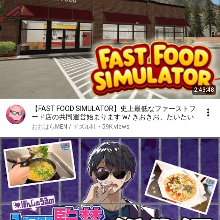
2:43:48
【FAST FOOD SIMULATOR】史上最低なファーストフ
ード店の共同運営始まります w/ きおきお、たいたい
おおはらMEN / ドズル社
•
59K views