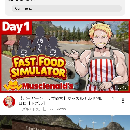
Comment...
4:50:43
【バーガーショップ経営】マッスルナルド開店！！1
日目【ドズル】
ドズル / ドズル社
•
72K views