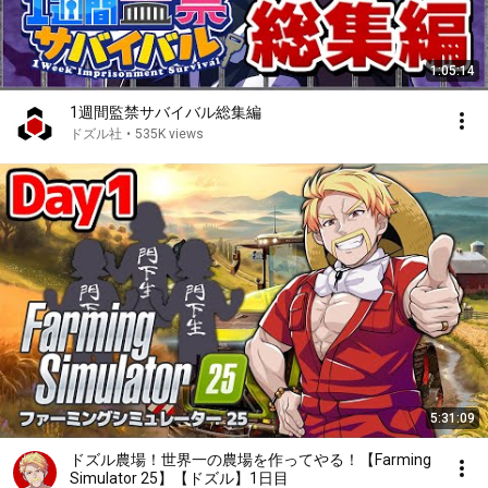
1:05:14
1週間監禁サバイバル総集編
ドズル社
•
535K views
5:31:09
ドズル農場！世界一の農場を作ってやる！【Farming
Simulator 25】【ドズル】1日目