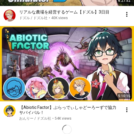
6:27:52
リアルな農場を経営するゲーム【ドズル】3日目
ドズル / ドズル社
•
40K views
5:10:15
【Abiotic Factor】ぶらっでぃしゃどーろーずで協力
サバイバル！
おんりー / ドズル社
•
54K views