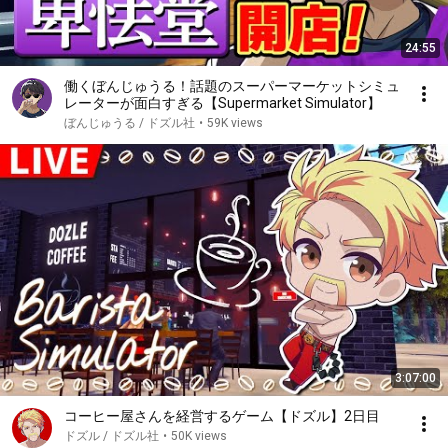
24:55
働くぼんじゅうる！話題のスーパーマーケットシミュ
レーターが面白すぎる【Supermarket Simulator】
ぼんじゅうる / ドズル社
•
59K views
3:07:00
コーヒー屋さんを経営するゲーム【ドズル】2日目
ドズル / ドズル社
•
50K views