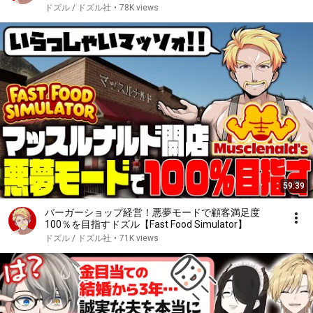
ドズル / ドズル社
•
78K views
59:39
バーガーショップ経営！悪夢モードで顧客満足度
100％を目指すドズル【Fast Food Simulator】
ドズル / ドズル社
•
71K views