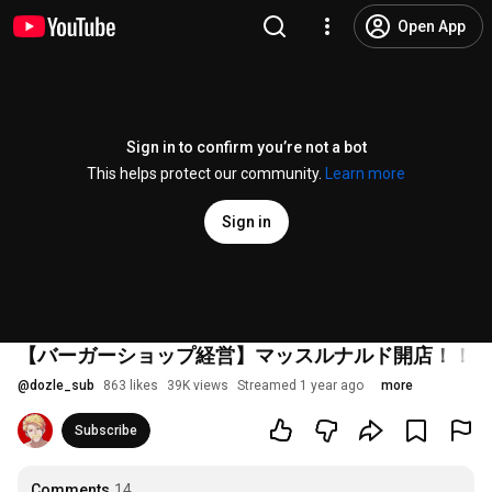
Open App
Sign in to confirm you’re not a bot
This helps protect our community.
Learn more
Sign in
【バーガーショップ経営】マッスルナルド開店！！4
@
dozle_sub
863 likes
39K views
Streamed 1 year ago
more
Subscribe
Comments
14