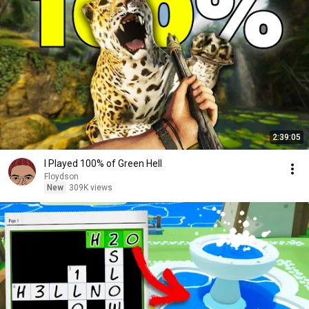
2:39:05
I Played 100% of Green Hell
Floydson
New
309K views