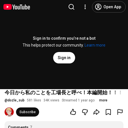
Open App
Sign in to confirm you’re not a bot
This helps protect our community.
Learn more
Sign in
今日から私のことを工場長と呼べ！本編開始！！！【Fac
@
dozle_sub
581 likes
34K views
Streamed 1 year ago
more
Subscribe
Comments
7