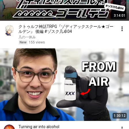
3:14:01
クトゥルフ神話TRPG『ゾディアックスクール★ゴー
ルデン』 後編 #ゾスク几卓04
几の一休み
New
155 views
1:30:12
Turning air into alcohol