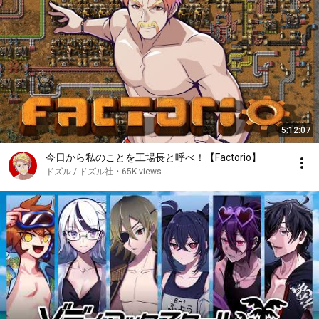
5:12:07
今日から私のことを工場長と呼べ！【Factorio】
ドズル / ドズル社
•
65K views