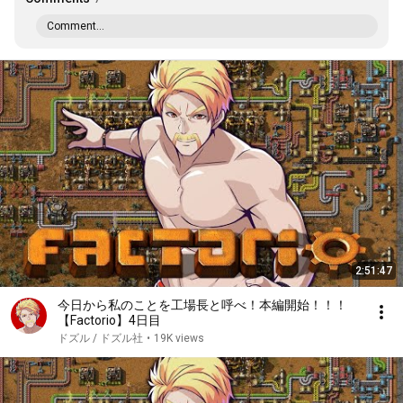
Comment...
2:51:47
今日から私のことを工場長と呼べ！本編開始！！！
【Factorio】4日目
ドズル / ドズル社
•
19K views