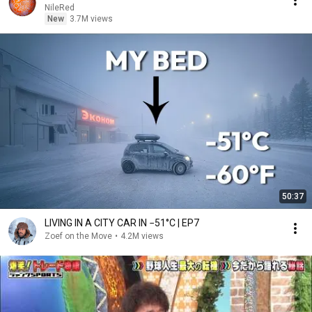
NileRed
New
3.7M views
50:37
LIVING IN A CITY CAR IN −51°C | EP7
Zoef on the Move
•
4.2M views