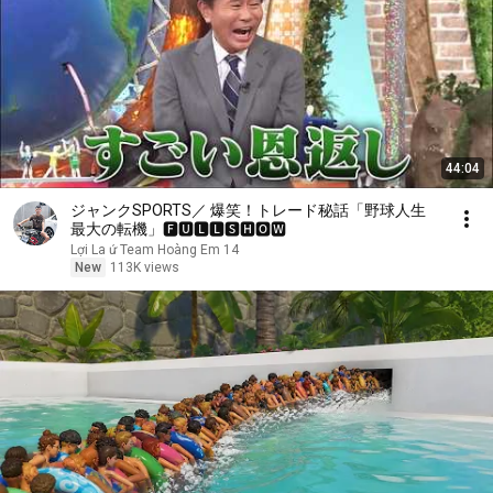
44:04
ジャンクSPORTS／ 爆笑！トレード秘話「野球人生
最大の転機」🅵🆄🅻🅻🆂🅷🅾🆆
Lợi La ứ Team Hoàng Em 14
New
113K views