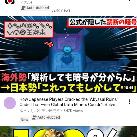
ドズル社
Auto-dubbed
624K views
18:44
How Japanese Players Cracked the "Abyssal Ruins"
Code That Even Global Data Miners Couldn't Solve...
ゆっくりポケモン研究所
•
347K views
Auto-dubbed
New