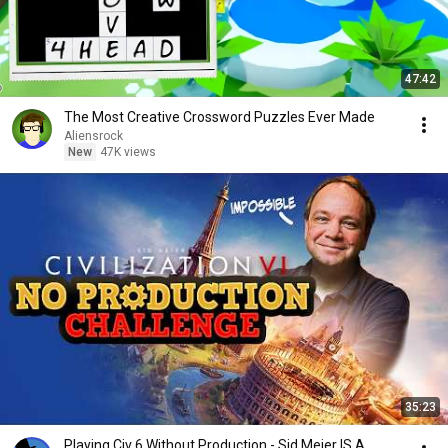
47:42
The Most Creative Crossword Puzzles Ever Made
Aliensrock
New
47K views
35:23
Playing Civ 6 Without Production - Sid Meier IS A