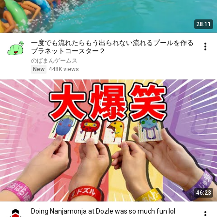
28:11
一度でも流れたらもう出られない流れるプールを作る
プラネットコースター２
のばまんゲームス
New
448K views
46:23
Doing Nanjamonja at Dozle was so much fun lol