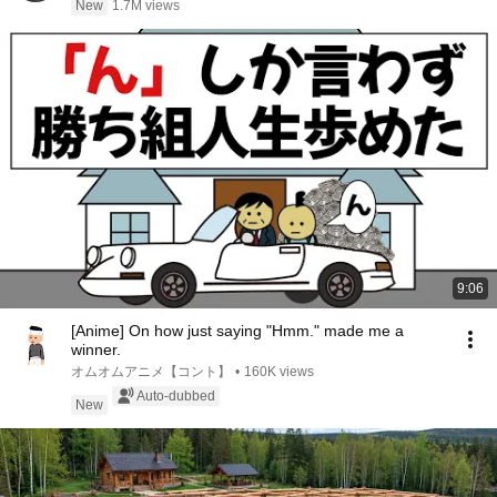
New
1.7M views
9:06
[Anime] On how just saying "Hmm." made me a
winner.
オムオムアニメ【コント】
•
160K views
Auto-dubbed
New