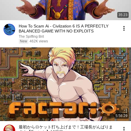
35:23
How To Scam Ai - Civilzation 6 IS A PERFECTLY
BALANCED GAME WITH NO EXPLOITS
The Spiffing Brit
New
462K views
5:56:29
最初からロケット打ち上げまで！工場長がんばりま