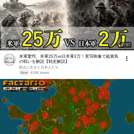
17:57
米軍驚愕。米軍25万vs日本軍2万！実写映像で硫黄島
の戦いを解説【戦史解説】
戦火に生きた日本人たち
New
418K views