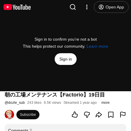
Open App
Sign in to confirm you’re not a bot
This helps protect our community.
Learn more
Sign in
朝の工場メンテナンス【Factorio】19日目
@
dozle_sub
243 likes
6.5K views
Streamed 1 year ago
more
Subscribe
Comments
2