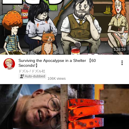
1:28:59
Surviving the Apocalypse in a Shelter 【60
Seconds!】
ドズル / ドズル社
Auto-dubbed
106K views