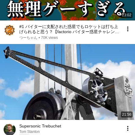
23:02
#1 バイターに支配された惑星でもロケットは打ち上
げられると思う？【factorio バイター惑星チャレン
ジ】
つーちゃん
•
70K views
21:56
Supersonic Trebuchet
Tom Stanton