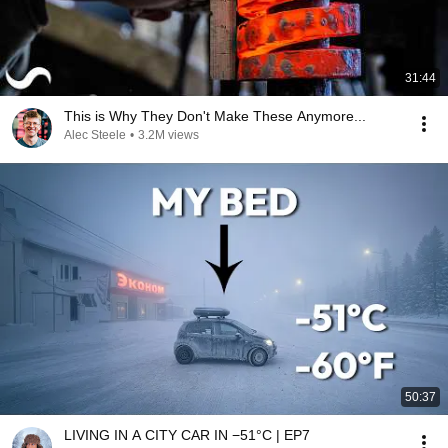
31:44
This is Why They Don't Make These Anymore...
Alec Steele
•
3.2M views
50:37
LIVING IN A CITY CAR IN −51°C | EP7