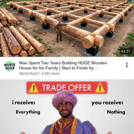
43:37
Man Spent Two Years Building HUGE Wooden
House for his Family | Start to Finish by
@bjornbrenton
World Build
•
3.6M views