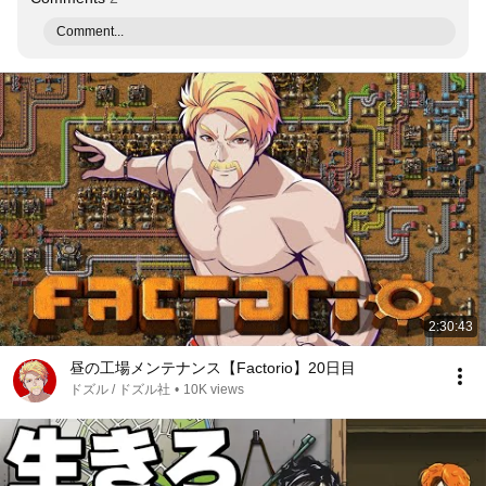
Comment...
2:30:43
昼の工場メンテナンス【Factorio】20日目
ドズル / ドズル社
•
10K views