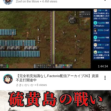
Zoef on the Move
•
4.4M views
1:44:34
【完全初見知識なしFactorio配信アーカイブ26】資源
不足打開途中
さきいかいか
•
6 views