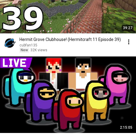
39:27
Hermit Grove Clubhouse! (Hermitcraft 11 Episode 39)
cubfan135
New
32K views
2:15:05