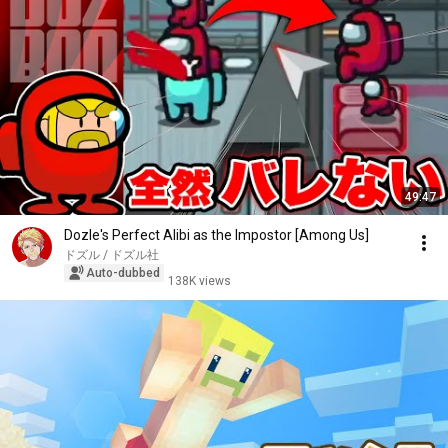
49:47
Dozle's Perfect Alibi as the Impostor [Among Us]
ドズル / ドズル社
Auto-dubbed
138K views