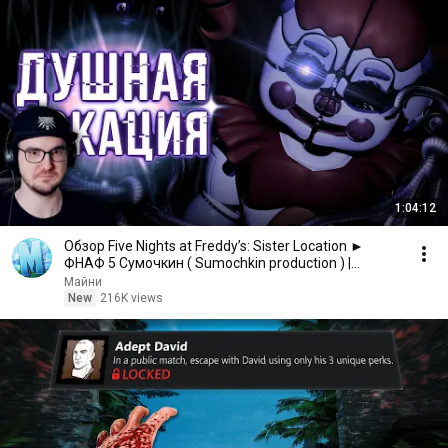
1:04:12
Обзор Five Nights at Freddy’s: Sister Location ►
ФНАФ 5 Сумочкин ( Sumochkin production ) |
Реакция
Майни
New
216K views