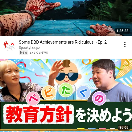
1:35:38
Some DBD Achievements are Ridiculous! - Ep. 2
SpookyLoopz
New
273K views
35:05