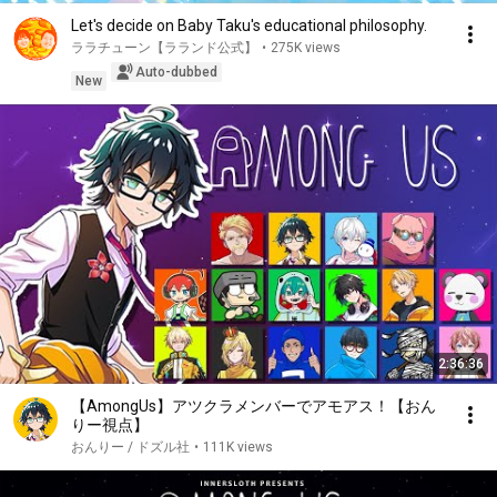
Let's decide on Baby Taku's educational philosophy.
ララチューン【ラランド公式】
•
275K views
Auto-dubbed
New
2:36:36
【AmongUs】アツクラメンバーでアモアス！【おん
りー視点】
おんりー / ドズル社
•
111K views