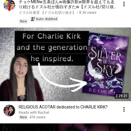
チョケMENw五条ぼんw画像詐欺w限界を超えても走
り続けるドズル社が面白すぎたw【ドズル社/切り抜
き】【ドズル/ぼんじゅうる/おおはらMEN/おんりー/
ドズル社食堂 【ドズル社切り抜き】
•
8.2K views
おらふくん/ネコおじ】
Auto-dubbed
New
2:29:21
RELIGIOUS ACOTAR dedicated to CHARLIE KIRK?
Reads with Rachel
New
47K views