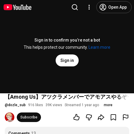
Open App
Sign in to confirm you’re not a bot
This helps protect our community.
Learn more
Sign in
【Among Us】アツクラメンバーでアモアスやるぞ
@
dozle_sub
916 likes
39K views
Streamed 1 year ago
more
Subscribe
Comments
13