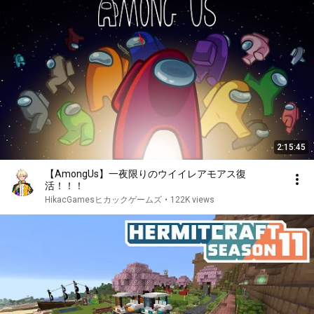
2:15:45
【AmongUs】一夜限りのウイイレアモアス復
活！！！
HikacGamesヒカックゲームズ
•
122K views