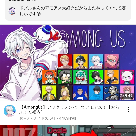
ドズルさんのアモアス大好きだからまたやってくれて嬉
しいです😢
2:49:40
【AmongUs】アツクラメンバーでアモアス！【おら
ふくん視点】
おらふくん / ドズル社
•
44K views