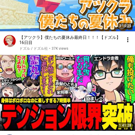
3:10:25
【アツクラ】僕たちの夏休み最終日！！！【ドズル】
16日目
ドズル / ドズル社
•
37K views
1:41:28