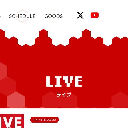
S
SCHEDULE
GOODS
ライブ
06.25 fri 20:00