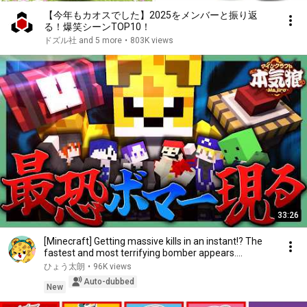
【今年もカオスでした】2025をメンバーと振り返
る！爆笑シーンTOP10！
ドズル社 and 5 more
•
803K views
33:26
[Minecraft] Getting massive kills in an instant!? The
fastest and most terrifying bomber appears....
ひょう太朗
•
96K views
Auto-dubbed
New