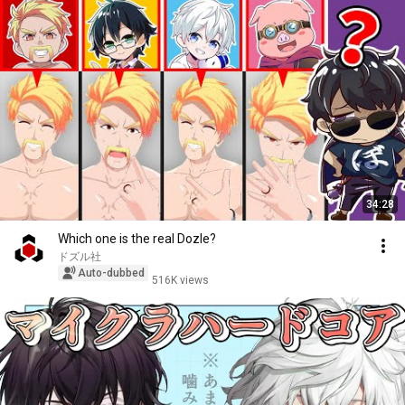
34:28
Which one is the real Dozle?
ドズル社
Auto-dubbed
516K views