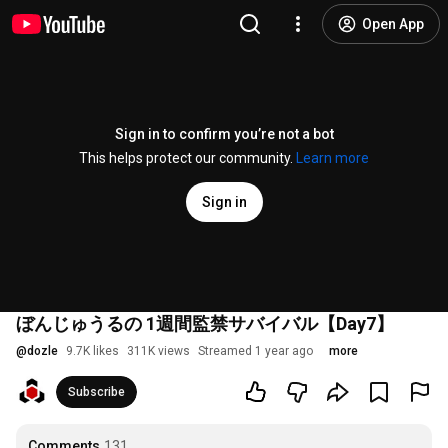
Open App
Sign in to confirm you’re not a bot
This helps protect our community.
Learn more
Sign in
ぼんじゅうるの 1週間監禁サバイバル【Day7】
@
dozle
9.7K likes
311K views
Streamed 1 year ago
more
Subscribe
Comments
131