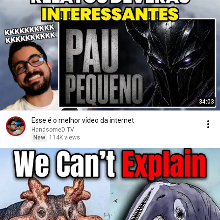
34:03
Esse é o melhor vídeo da internet
HandsomeD TV
New
114K views