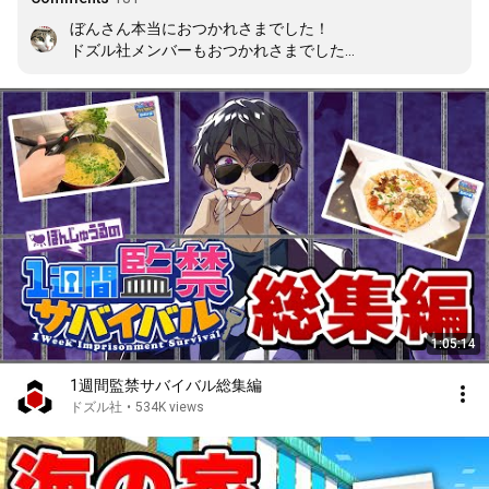
ぼんさん本当におつかれさまでした！

ドズル社メンバーもおつかれさまでした！

思う存分暴れまくって下さい！！！！

同接3,2万人で5万円！！！これでみんなで

美味しい物たっくさん食べてくださいね！

この1週間本当に楽しかったです！

明日も楽しみです！いつもありがとう！

ネコおじさん、スタッフさんたちも

本当にありがとうございました！

おつかれさまでした！ドズル社最高！！！
1:05:14
1週間監禁サバイバル総集編
ドズル社
•
534K views