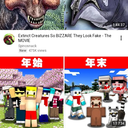
1:44:37
Extinct Creatures So BIZZARE They Look Fake - The
MOVIE
Spinosnack
New
475K views
1:17:34