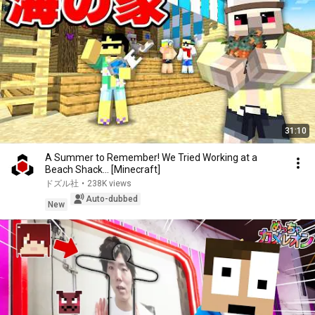
31:10
A Summer to Remember! We Tried Working at a
Beach Shack... [Minecraft]
ドズル社
•
238K views
Auto-dubbed
New