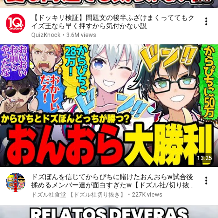
【ドッキリ検証】問題文の後半ふざけまくっててもク
イズ王なら早く押すから気付かない説
QuizKnock
•
3.6M views
13:25
ドズぼんを信じてからぴちに賭けたおんおらw試合後
揉めるメンバー達が面白すぎたw【ドズル社/切り抜
き】【ドズル/ぼんじゅうる/おんりー/おらふくん】
ドズル社食堂 【ドズル社切り抜き】
•
227K views
【#いちごマイクラ】