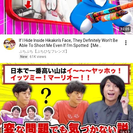
32:05
If I Hide Inside Hikakin's Face, They Definitely Won't Be
Able To Shoot Me Even If I'm Spotted【Me...
ぷちぷち【ぷちひなフレンズ】
New
61K views
16:57