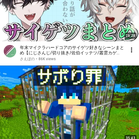
26:28
年末マイクラハードコアのサイゲツ好きなシーンまと
め【にじさんじ/切り抜き/佐伯イッテツ/叢雲カゲ
ツ】
さえぼの
•
86K views
35:43