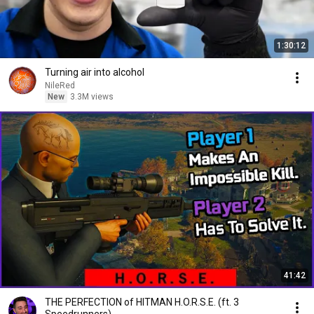
1:30:12
Turning air into alcohol
NileRed
New
3.3M views
41:42
THE PERFECTION of HITMAN H.O.R.S.E. (ft. 3