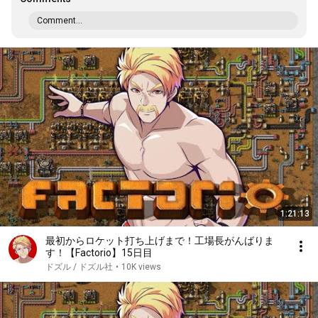
Comment...
1:21:13
最初からロケット打ち上げまで！工場長がんばりま
す！【Factorio】15日目
ドズル / ドズル社
•
10K views