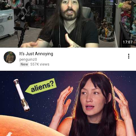
17:07
It's Just Annoying
penguinz0
New
557K views