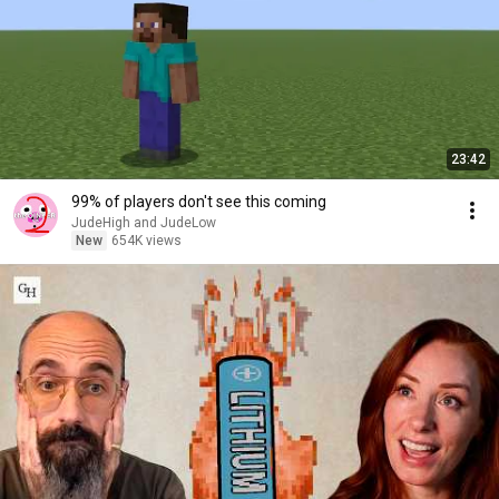
23:42
99% of players don't see this coming
JudeHigh and JudeLow
New
654K views