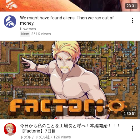
23:31
We might have found aliens. Then we ran out of
money.
Howtown
New
361K views
2:30:51
今日から私のことを工場長と呼べ！本編開始！！！
【Factorio】7日目
ドズル / ドズル社
•
12K views