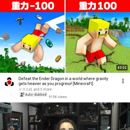
43:02
Defeat the Ender Dragon in a world where gravity
gets heavier as you progress! [Minecraft]
ドズル社 and 5 more
Auto-dubbed
915K views