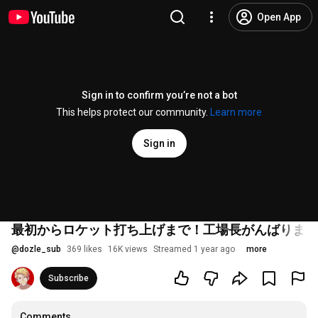
Open App
Sign in to confirm you’re not a bot
This helps protect our community.
Learn more
Sign in
最初からロケット打ち上げまで！工場長がんばります！【F
@
dozle_sub
369 likes
16K views
Streamed 1 year ago
more
Subscribe
Comments