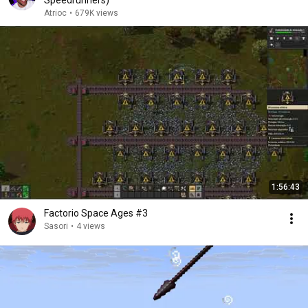
Speedrunners)
Atrioc
•
679K views
1:56:43
Factorio Space Ages #3
Sasori
•
4 views