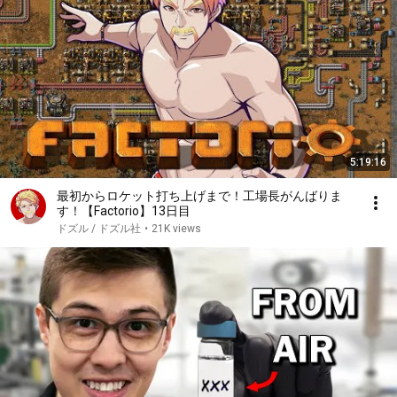
5:19:16
最初からロケット打ち上げまで！工場長がんばりま
す！【Factorio】13日目
ドズル / ドズル社
•
21K views