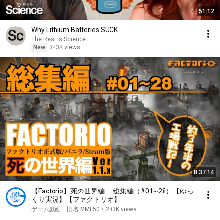
51:12
Why Lithium Batteries SUCK
The Rest Is Science
New
343K views
8:37:14
【Factorio】死の世界編 総集編（#01~28）【ゆっ
くり実況】【ファクトリオ】
ゲーム戯画 旧名 MMF50
•
203K views