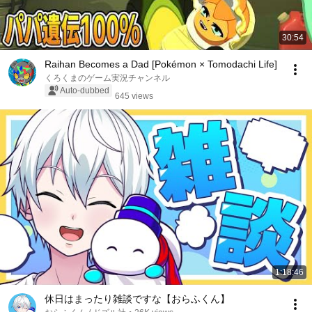
30:54
Raihan Becomes a Dad [Pokémon × Tomodachi Life]
くろくまのゲーム実況チャンネル
Auto-dubbed
645 views
1:18:46
休日はまったり雑談ですな【おらふくん】