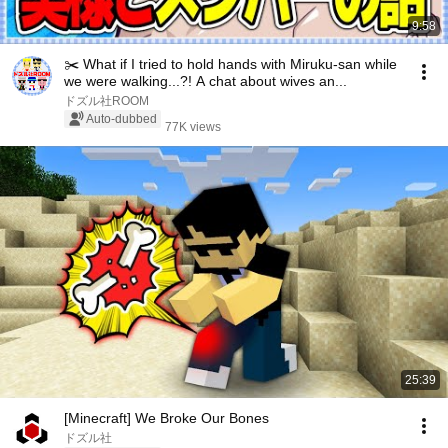
9:58
✂️ What if I tried to hold hands with Miruku-san while
we were walking...?! A chat about wives an...
ドズル社ROOM
Auto-dubbed
77K views
25:39
[Minecraft] We Broke Our Bones
ドズル社