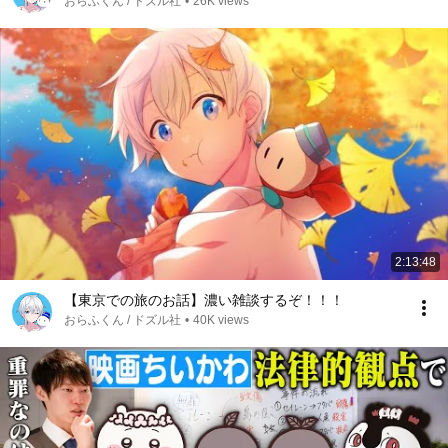
おらふくん / ドズル社
•
26K views
2:13:48
【東京での旅のお話】濃い雑談するぞ！！！
おらふくん / ドズル社
•
40K views