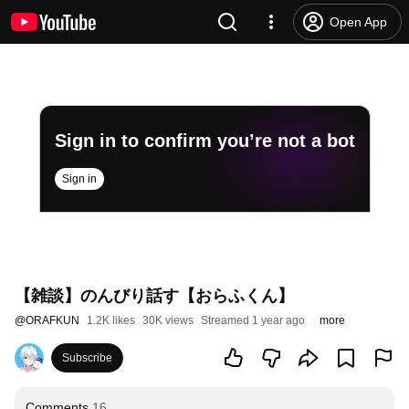
Open App
Sign in to confirm you’re not a bot
Sign in
【雑談】のんびり話す【おらふくん】
@
ORAFKUN
1.2K likes
30K views
Streamed 1 year ago
more
Subscribe
Comments
16