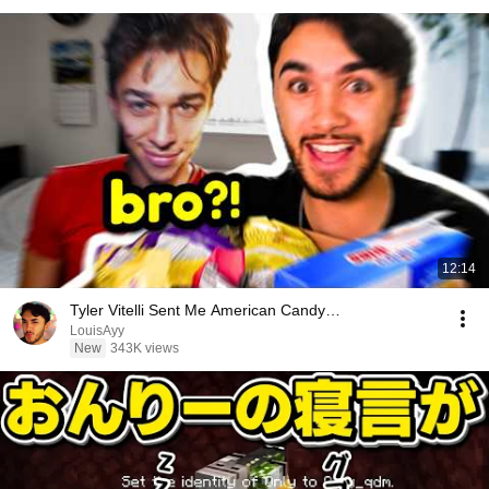
12:14
Tyler Vitelli Sent Me American Candy…
LouisAyy
New
343K views