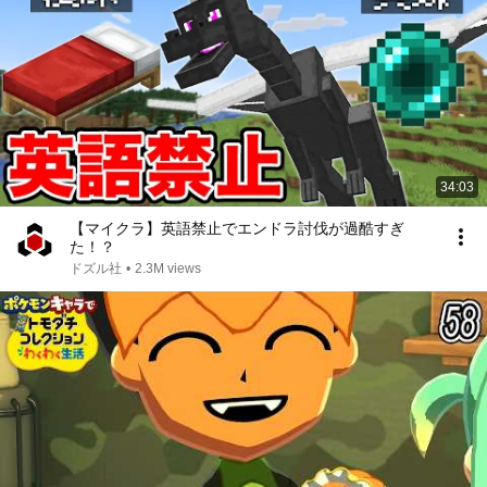
34:03
【マイクラ】英語禁止でエンドラ討伐が過酷すぎ
た！？
ドズル社
•
2.3M views