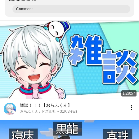
Comment...
1:28:57
雑談！！！【おらふくん】
おらふくん / ドズル社
•
31K views