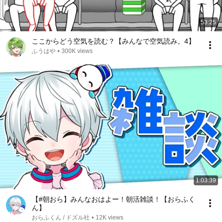
53:25
ここからどう空気を読む？【みんなで空気読み。4】
ふうはや
•
300K views
1:03:39
【#朝おら】みんなおはよー！朝活雑談！【おらふく
ん】
おらふくん / ドズル社
•
12K views