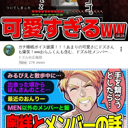
34:28
ガチ睡眠ボイス披露！！！あまりの可愛さにドズさん
も爆笑！wwおらふくんも含む、ドズル社メンバーか
わかわ場面！！！【切り抜き】
ドズル社広報部
New
27K views