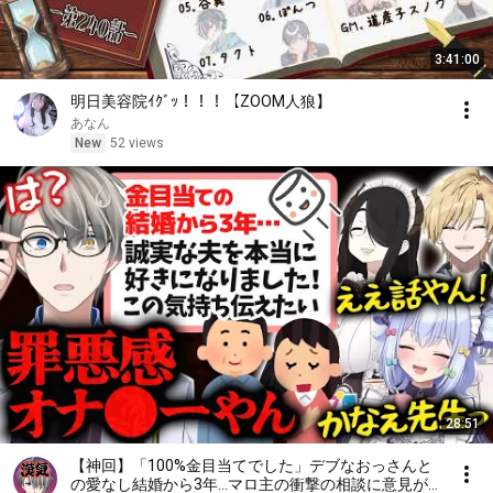
3:41:00
明日美容院ｲｸﾞｯ！！！【ZOOM人狼】
あなん
New
52 views
28:51
【神回】「100%金目当てでした」デブなおっさんと
の愛なし結婚から3年…マロ主の衝撃の相談に意見が