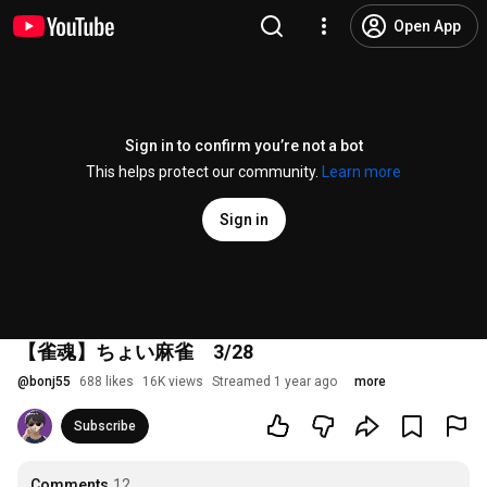
Open App
Sign in to confirm you’re not a bot
This helps protect our community.
Learn more
Sign in
【雀魂】ちょい麻雀 3/28
@
bonj55
688 likes
16K views
Streamed 1 year ago
more
Subscribe
Comments
12