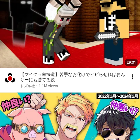
29:31
【マイクラ卑怯道】苦手なお化けでビビらせればおん
りーにも勝てる説
ドズル社
•
1.1M views