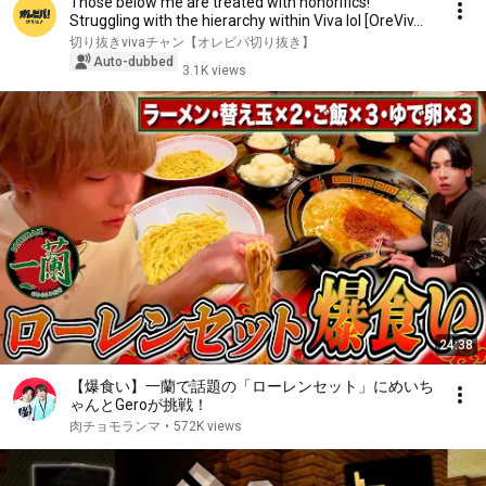
Those below me are treated with honorifics!
Struggling with the hierarchy within Viva lol [OreViv...
切り抜きvivaチャン【オレビバ切り抜き】
Auto-dubbed
3.1K views
24:38
【爆食い】一蘭で話題の「ローレンセット」にめいち
ゃんとGeroが挑戦！
肉チョモランマ
•
572K views