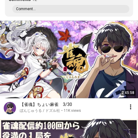
Comment...
2:45:58
【雀魂】ちょい麻雀 3/30
ぼんじゅうる / ドズル社
•
11K views