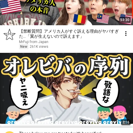
53:30
【禁断質問】アメリカ人がすぐ訴える理由がヤバすぎ
た…「翼が生えないので訴えます」
MrFuji from Japan
New
261K views
7:16