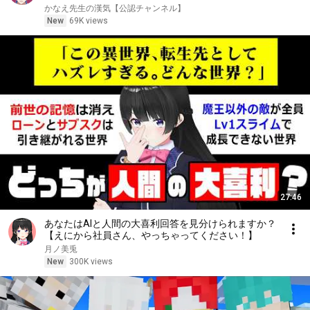
分かれるノンデリ軍団【かなえ先生切り抜き】犬山た
かなえ先生の漢気【公認チャンネル】
まき 伊東ライフ 熊谷タクマ #犬山恋愛相談室
New
69K views
27:46
あなたはAIと人間の大喜利回答を見分けられますか？
【えにから社員さん、やっちゃってください！】
月ノ美兎
New
300K views