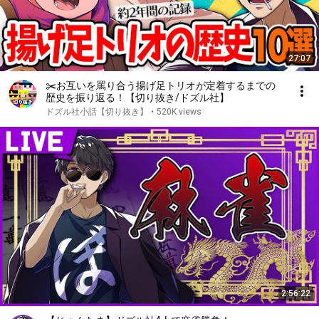
27:07
✂️お互いを罵り合う揚げ足トリオが定着するまでの
歴史を振り返る！【切り抜き/ドズル社】
ドズル社小話【切り抜き】
•
520K views
2:56:22