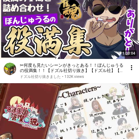
1:00:04
✂何度も見たいシーンがきっとある！！ぼんじゅうる
の役満集！！【ドズル社切り抜き】【ドズル社】【雀
魂】
ドズル社切り抜きました
•
132K views