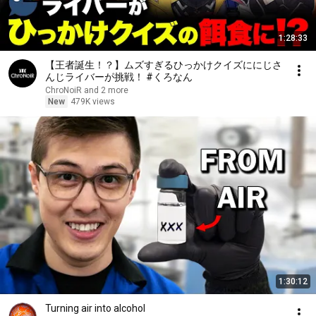
1:28:33
【王者誕生！？】ムズすぎるひっかけクイズににじさ
んじライバーが挑戦！ #くろなん
ChroNoiR and 2 more
New
479K views
1:30:12
Turning air into alcohol