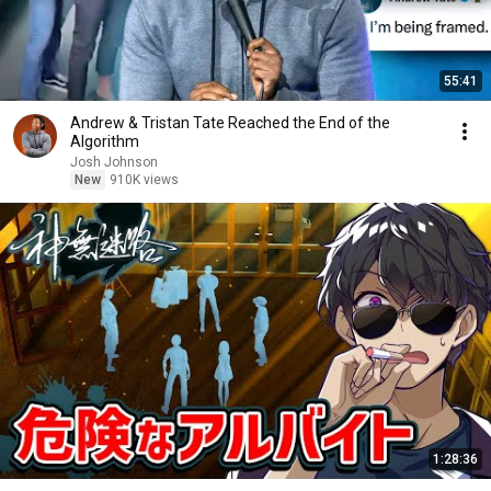
55:41
Andrew & Tristan Tate Reached the End of the
Algorithm
Josh Johnson
New
910K views
1:28:36