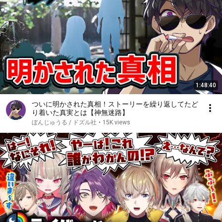
1:48:40
ついに明かされた真相！ストーリーを繰り返してたど
り着いた真実とは【神無迷路】
ぼんじゅうる / ドズル社
•
15K views