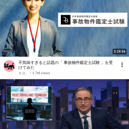
3:29:56
不気味すぎると話題の「 事故物件鑑定士試験 」を受
けてみた
キヨ。
•
3.7M views