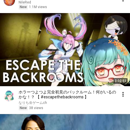
NileRed
New
1.1M views
3:02:51
ホラーつよつよ完全初見のバックルーム！何がいるの
かな！？ 【 #escapethebackrooms 】
なりち🌼ゲームch
New
38 views