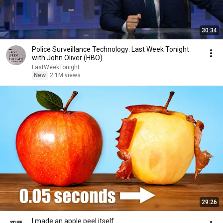
30:34
Police Surveillance Technology: Last Week Tonight
with John Oliver (HBO)
LastWeekTonight
New
2.1M views
29:26
I made an apple peel itself