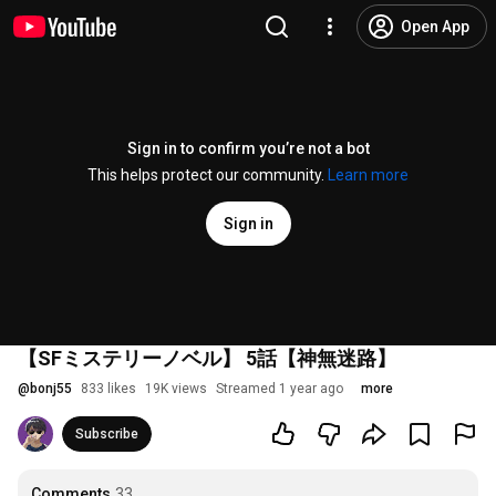
Open App
Sign in to confirm you’re not a bot
This helps protect our community.
Learn more
Sign in
【SFミステリーノベル】 5話【神無迷路】
@
bonj55
833 likes
19K views
Streamed 1 year ago
more
Subscribe
Comments
33