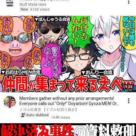
Stuff Made Here
New
616K views
19:34
Members gather without any prior arrangements!
Everyone calls out "Only!" Doyarbon! Gyoza MEN! Or...
ドズル社食堂 【ドズル社切り抜き】
Auto-dubbed
164K views