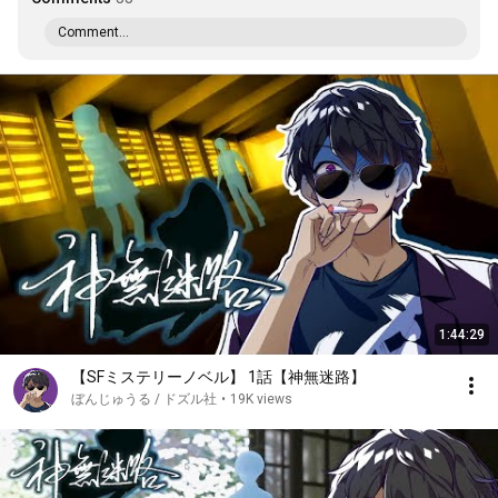
Comment...
1:44:29
【SFミステリーノベル】 1話【神無迷路】
ぼんじゅうる / ドズル社
•
19K views