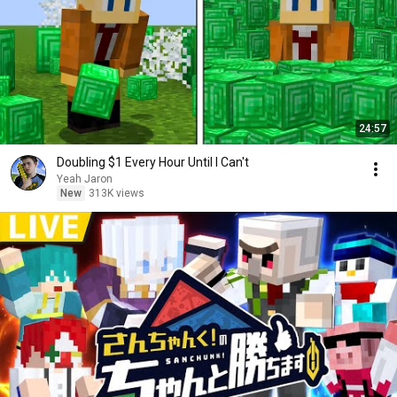
24:57
Doubling $1 Every Hour Until I Can't
Yeah Jaron
New
313K views