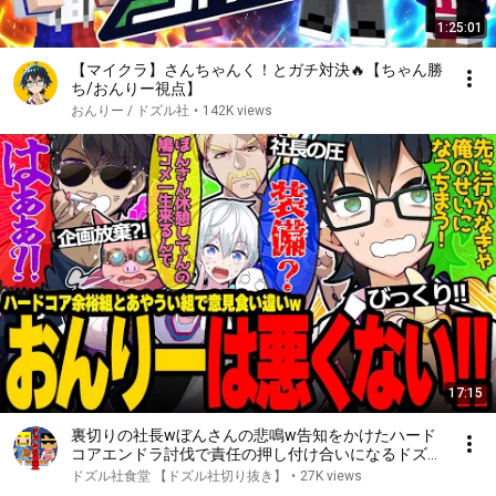
1:25:01
【マイクラ】さんちゃんく！とガチ対決🔥【ちゃん勝
ち/おんりー視点】
おんりー / ドズル社
•
142K views
17:15
裏切りの社長wぼんさんの悲鳴w告知をかけたハード
コアエンドラ討伐で責任の押し付け合いになるドズル
社が面白すぎたw【ドズル社/切り抜き】【ドズル/ぼ
ドズル社食堂 【ドズル社切り抜き】
•
27K views
んじゅうる/おんりー/おらふくん/おおはらMEN】