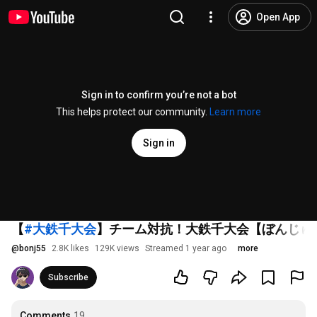
Open App
Sign in to confirm you’re not a bot
This helps protect our community.
Learn more
Sign in
【
#大鉄千大会
】チーム対抗！大鉄千大会【ぼんじゅ
@
bonj55
2.8K likes
129K views
Streamed 1 year ago
more
Subscribe
Comments
19