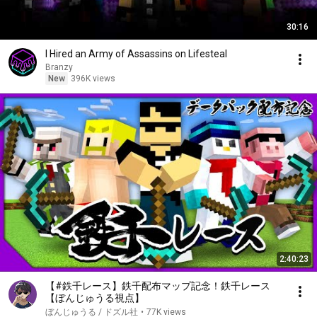
30:16
I Hired an Army of Assassins on Lifesteal
Branzy
New
396K views
2:40:23
【#鉄千レース】鉄千配布マップ記念！鉄千レース
【ぼんじゅうる視点】
ぼんじゅうる / ドズル社
•
77K views