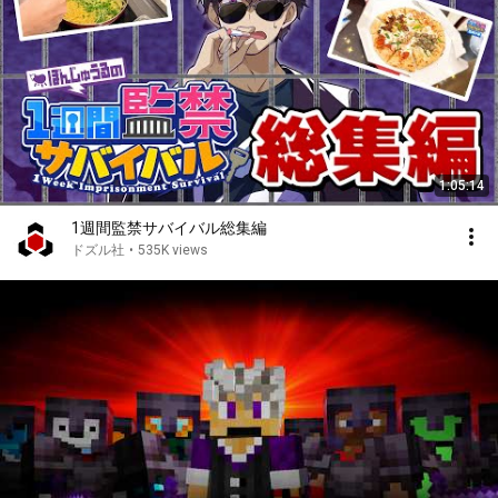
1:05:14
1週間監禁サバイバル総集編
ドズル社
•
535K views