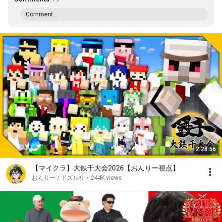
Comment...
2:28:56
【マイクラ】大鉄千大会2026【おんりー視点】
おんりー / ドズル社
•
244K views