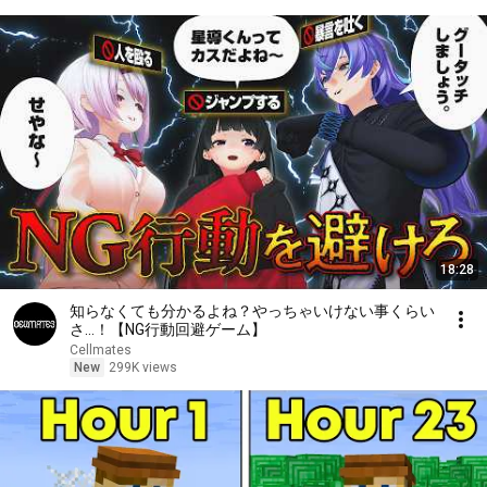
18:28
知らなくても分かるよね？やっちゃいけない事くらい
さ…！【NG行動回避ゲーム】
Cellmates
New
299K views