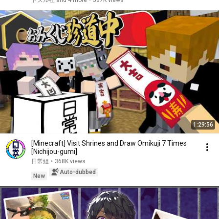
ドズル社 and 4 more
•
587K views
1:29:56
[Minecraft] Visit Shrines and Draw Omikuji 7 Times
[Nichijou-gumi]
日常組
•
368K views
Auto-dubbed
New