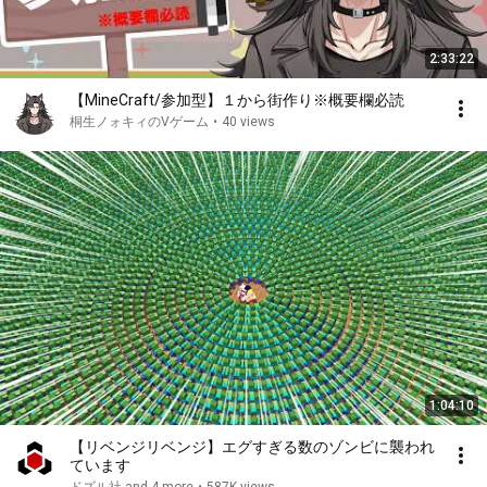
2:33:22
【MineCraft/参加型】１から街作り※概要欄必読
桐生ノォキィのVゲーム
•
40 views
1:04:10
【リベンジリベンジ】エグすぎる数のゾンビに襲われ
ています