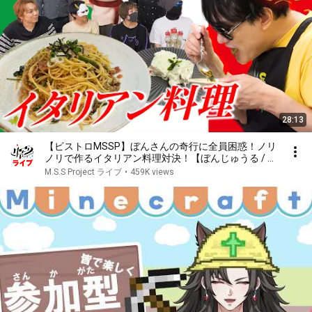
28:13
【ビストロMSSP】ぼんさんの奇行に全員困惑！ノリ
ノリで作るイタリアン料理対決！【ぼんじゅうる / し
にがみ /トラゾー / トントン】
M.S.S Project ライブ
•
459K views