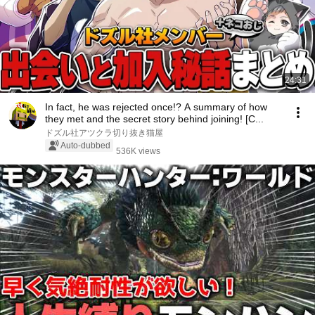
24:31
In fact, he was rejected once!? A summary of how
they met and the secret story behind joining! [C...
ドズル社アツクラ切り抜き猫屋
Auto-dubbed
536K views