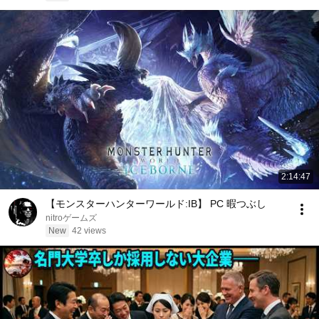
2:14:47
【モンスターハンターワールド:IB】 PC 暇つぶし
nitroゲームズ
New
42 views