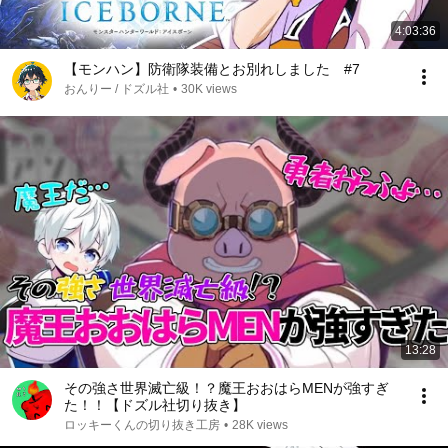
4:03:36
【モンハン】防衛隊装備とお別れしました #7
おんりー / ドズル社
•
30K views
13:28
その強さ世界滅亡級！？魔王おおはらMENが強すぎ
た！！【ドズル社切り抜き】
ロッキーくんの切り抜き工房
•
28K views