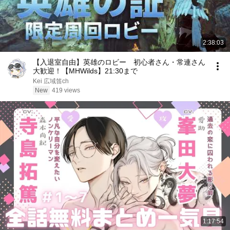
2:38:03
【入退室自由】英雄のロビー 初心者さん・常連さん
大歓迎！【MHWilds】21:30まで
Kei 広域笛ch
New
419 views
1:17:54