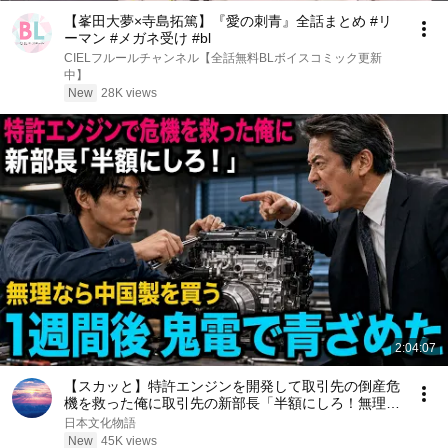
【峯田大夢×寺島拓篤】『愛の刺青』全話まとめ #リ
ーマン #メガネ受け #bl
CIELフルールチャンネル【全話無料BLボイスコミック更新
中】
New
28K views
2:04:07
【スカッと】特許エンジンを開発して取引先の倒産危
機を救った俺に取引先の新部長「半額にしろ！無理な
ら中国製を買う」1週間後、部長から鬼電→俺「お宅
日本文化物語
の競合と5倍で独占契約済みです」
New
45K views