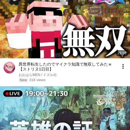
29:56
異世界転生したのでマイクラ知識で無双してみたｗ
【ストリヌ1日目】
おおはらMEN / ドズル社
New
31K views