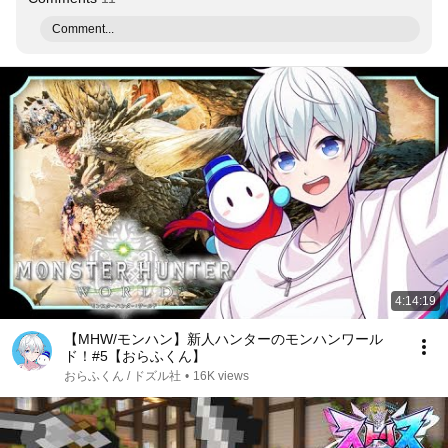
Comment...
4:14:19
【MHW/モンハン】新人ハンターのモンハンワール
ド！#5【おらふくん】
おらふくん / ドズル社
•
16K views