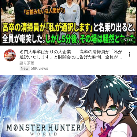
1:53:00
名門大学卒ばかりの大企業――高卒の清掃員が「私が
通訳いたします」と財閥会長に告げた瞬間、全員が嘲
笑した。しかし5分後、その場は静まり返った。#動
語り茶屋
エピソード#老後の物語 #家族の物語
New
58K views