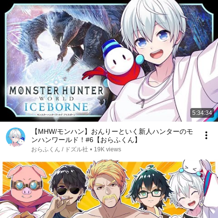
5:34:34
【MHW/モンハン】おんりーといく新人ハンターのモ
ンハンワールド！#6【おらふくん】
おらふくん / ドズル社
•
19K views