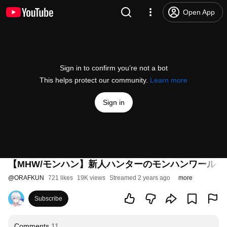
Open App
Sign in to confirm you’re not a bot
This helps protect our community.
Learn more
Sign in
【MHW/モンハン】新人ハンターのモンハンワールド
@
ORAFKUN
721 likes
19K views
Streamed 2 years ago
more
Subscribe
Comments
11