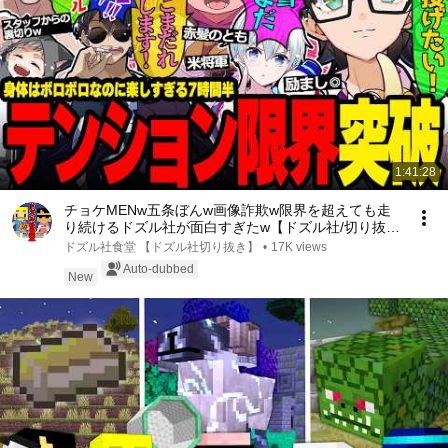
1:41:28
チョケMENw五条ぼんw画像詐欺w限界を超えても走
り続けるドズル社が面白すぎたw【ドズル社/切り抜
き】【ドズル/ぼんじゅうる/おおはらMEN/おんりー/
ドズル社食堂 【ドズル社切り抜き】
•
17K views
おらふくん/ネコおじ】
Auto-dubbed
New