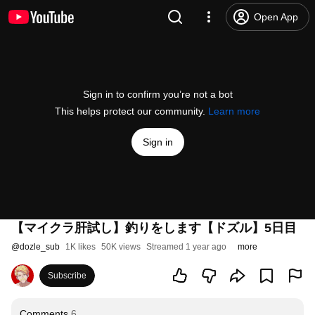
Open App
Sign in to confirm you’re not a bot
This helps protect our community.
Learn more
Sign in
【マイクラ肝試し】釣りをします【ドズル】5日目
@
dozle_sub
1K likes
50K views
Streamed 1 year ago
more
Subscribe
Comments
6