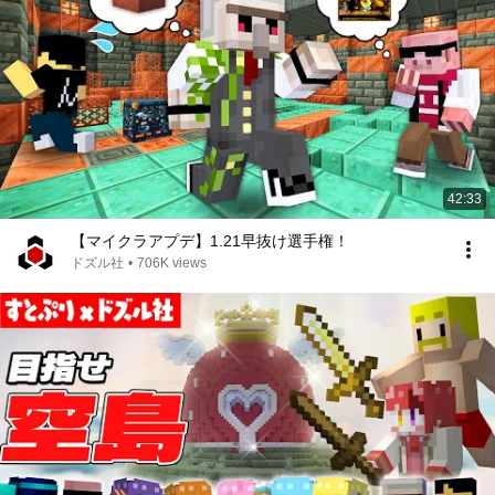
42:33
【マイクラアプデ】1.21早抜け選手権！
ドズル社
•
706K views