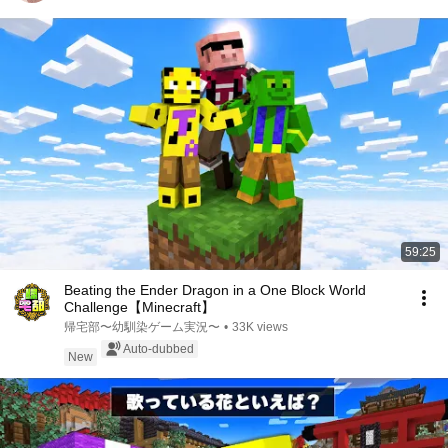
59:25
Beating the Ender Dragon in a One Block World
Challenge【Minecraft】
帰宅部〜幼馴染ゲーム実況〜
•
33K views
Auto-dubbed
New