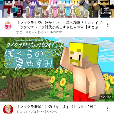
1:20:50
【マイクラ】空に浮かぶいちご島の秘密？！スカイブ
ロックでエンドラ討伐が楽しすぎたｗｗｗ【すとぷり
×ドズル社】
すとぷりちゃんねる
•
1.1M views
6:20:52
【マイクラ肝試し】釣りをします【ドズル】2日目
ドズル / ドズル社
•
46K views