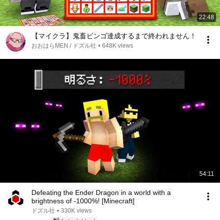
22:48
【マイクラ】鬼畜ビンゴ達成するまで終われません！
おおはらMEN / ドズル社
•
648K views
54:11
Defeating the Ender Dragon in a world with a
brightness of -1000%! [Minecraft]
ドズル社
•
330K views