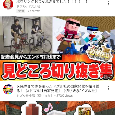
ボウリングおつかれさまでした！！！！！！
ドズル / ドズル社
New
17K views
37:17
✂️限界まで体を張ったドズル社の自家発電を振り返
る！【#ドズル社自家発電】【切り抜き/ドズル社】
ドズル社小話【切り抜き】
•
373K views