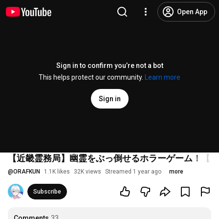
Open App
Sign in to confirm you’re not a bot
This helps protect our community.
Learn more
Sign in
【近畿霊務局】幽霊をぶっ倒せるホラーゲーム！【お
@
ORAFKUN
1.1K likes
32K views
Streamed 1 year ago
more
Subscribe
Comments
33