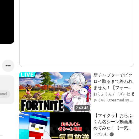
新チャプターでビク
ロイ取るまで終われ
ません！【フォート
ナイト/Fortnite】
おらふくん / ドズル社
anel
【おらふくん視点】
64K
Streamed 3y ago
2:43:48
【マイクラ】おらふ
くん名シーン動画集
めてみた！【一気
見】
ドズル社