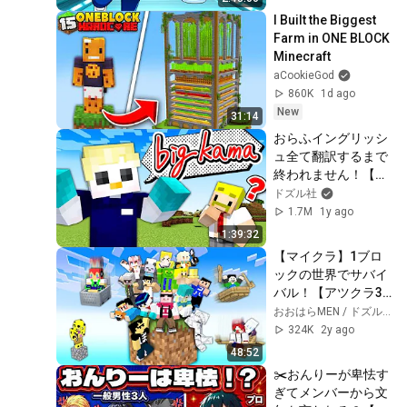
I Built the Biggest 
Farm in ONE BLOCK 
Minecraft
aCookieGod
860K
1d ago
New
31:14
おらふイングリッシ
ュ全て翻訳するまで
終われません！【マ
イクラ】
ドズル社
1.7M
1y ago
1:39:32
【マイクラ】1ブロ
ックの世界でサバイ
バル！【アツクラ3
月総集編】
おおはらMEN / ドズル社
324K
2y ago
48:52
✂️おんりーが卑怯す
ぎてメンバーから文