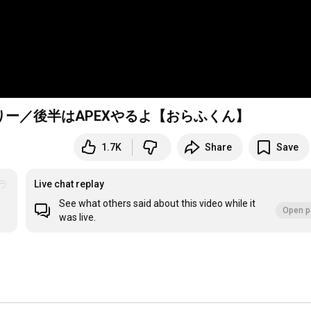
ー／後半はAPEXやるよ【おらふくん】
1.7K
Share
Save
ラ
Live chat replay
See what others said about this video while it
Open p
was live.