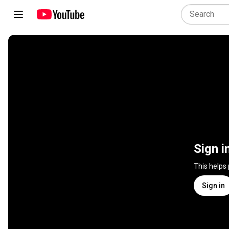
Sign i
This helps
Sign in