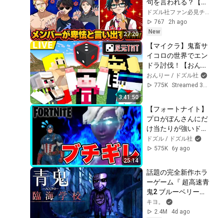
句を言われる？【ド
ズル社/切り抜き】
ドズル社ファン必見チャンネル
【ドズル/ぼんじゅ
767
2h ago
うる/おおはらMEN/
New
27:20
おんりー/おらふく
【マイクラ】鬼畜サ
ん】
イコロの世界でエン
ドラ討伐！【おんり
ー視点】
おんりー / ドズル社
775K
Streamed 3y ago
3:41:50
【フォートナイト】
プロがぼんさんにだ
け当たりが強いドッ
キリが面白すぎた
ドズル / ドズル社
ww【ドズぼん】
575K
6y ago
25:14
話題の完全新作ホラ
ーゲーム『 超高速青
鬼2 ブルーベリー臨
海学校 』
キヨ。
2.4M
4d ago