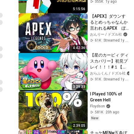
355K
1y ago
5:15:56
【APEX】ダウンす
るとめっちゃなんか
言われるAPEX　ぼ
んじゅうるさんおお
おんりー / ドズル社
はらMENさん
61K
Streamed 1y ago
4:42:36
【星のカービィ ディ
スカバリー】初見プ
レイ！！！#１【お
らふくん】
おらふくん / ドズル社
91K
Streamed 1y ago
3:29:33
I Played 100% of 
Green Hell
Floydson
581K
20h ago
New
2:39:05
チョケMENw五条ぼ