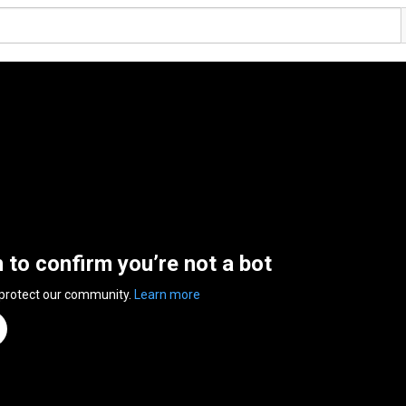
n to confirm you’re not a bot
 protect our community.
Learn more