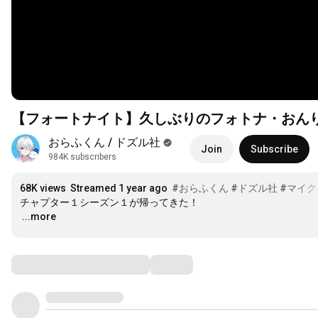
【フォートナイト】久しぶりのフォトナ・おんり
おらふくん / ドズル社
Join
Subscribe
984K subscribers
68K views
Streamed 1 year ago
#おらふくん
#ドズル社
#マイク
…
...more
Comments