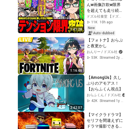
んw画像詐欺w限界
を超えても走り続け
るドズル社が面白す
ドズル社食堂 【ドズル社切り抜き】
ぎたw【ドズル社/切
11K
10h ago
り抜き】【ドズル/
New
1:41:28
ぼんじゅうる/おお
Auto-dubbed
はらMEN/おんりー/
【フォトナ】おらぷ
おらふくん/ネコお
と夜更かし
じ】
おんりー / ドズル社
53K
Streamed 2y ago
1:16:46
【AmongUs】久し
ぶりのアモアス！
【おらふくん視点】
おらふくん / ドズル社
42K
Streamed 1y ago
2:42:07
【マイクラドラマ】
セリフを間違えずに
ドラマ撮影できるま