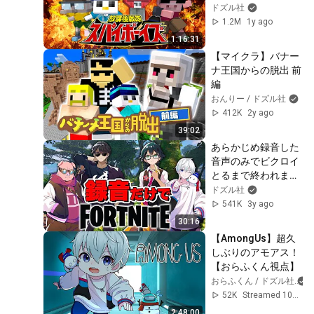
で終われません！前
ドズル社
編
1.2M
1y ago
1:16:31
【マイクラ】バナー
ナ王国からの脱出 前
編
おんりー / ドズル社
412K
2y ago
39:02
あらかじめ録音した
音声のみでビクロイ
とるまで終われませ
ん！【フォートナイ
ドズル社
ト/Fortnite】
541K
3y ago
30:16
【AmongUs】超久
しぶりのアモアス！
【おらふくん視点】
おらふくん / ドズル社
52K
Streamed 10mo ago
2:48:00