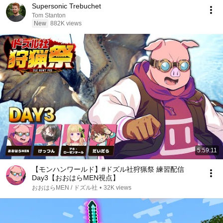
Supersonic Trebuchet
Tom Stanton
New
882K views
5:59:11
【モンハンワールド】#ドズル社狩猟祭 練習配信
Day3【おおはらMEN視点】
おおはらMEN / ドズル社
•
32K views