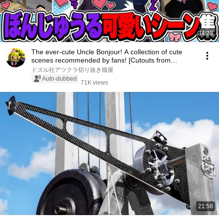
34:23
The ever-cute Uncle Bonjour! A collection of cute
scenes recommended by fans! [Cutouts from
Dozle...
ドズル社アツクラ切り抜き猫屋
Auto-dubbed
71K views
21:56