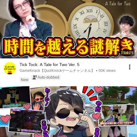
1:14:25
Tick Tock: A Tale for Two Ver. 5
GameKnack【QuizKnockゲームチャンネル】
•
50K views
Auto-dubbed
New