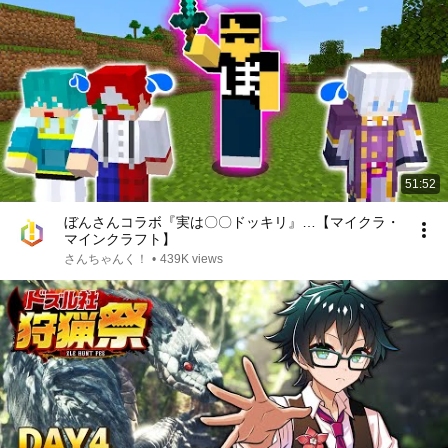
51:52
ぼんさんコラボ『実は〇〇ドッキリ』…【マイクラ・
マインクラフト】
さんちゃんく！
•
439K views