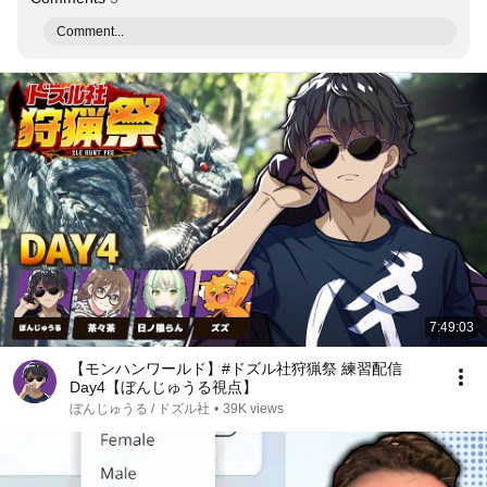
Comment...
7:49:03
【モンハンワールド】#ドズル社狩猟祭 練習配信
Day4【ぼんじゅうる視点】
ぼんじゅうる / ドズル社
•
39K views