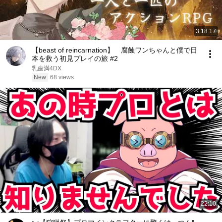
3:18:17
【beast of reincarnation】 腐蝕ワンちゃんと僕で日
本を救う初見プレイの旅 #2
乳歯満4DX
New
68 views
22:10