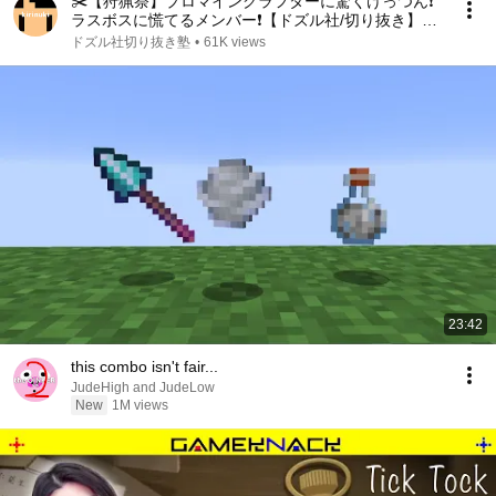
✂️【狩猟祭】プロマインクラフターに驚くけっつん❗
ラスボスに慌てるメンバー❗【ドズル社/切り抜き】
【モンハン】【アキロゼ】【けっつん】【だいだら】
ドズル社切り抜き塾
•
61K views
23:42
this combo isn't fair...
JudeHigh and JudeLow
New
1M views