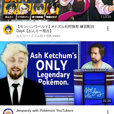
7:13:16
【モンハンワールド】#ドズル社狩猟祭 練習配信
Day4【おんりー視点】
おんりー / ドズル社
•
43K views
31:16
Jeopardy with Pokémon YouTubers