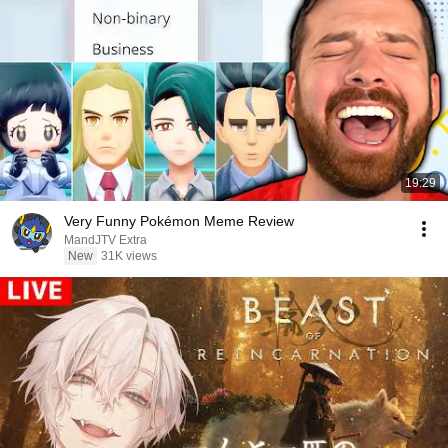
19:29
Very Funny Pokémon Meme Review
MandJTV Extra
New
31K views