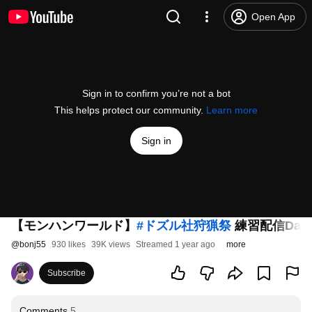
Open App
Sign in to confirm you’re not a bot
This helps protect our community.
Learn more
Sign in
【モンハンワールド】
#ドズル社狩猟祭
練習配信Da
@
bonj55
930 likes
39K views
Streamed 1 year ago
more
Subscribe
Comments
5