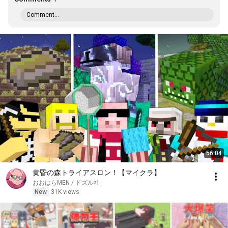
Comment...
56:04
黄昏の森トライアスロン！【マイクラ】
おおはらMEN / ドズル社
New
31K views