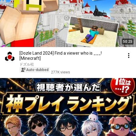
50:25
[Dozle Land 2024] Find a viewer who is ___!
[Minecraft]
ドズル社
Auto-dubbed
277K views