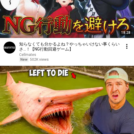
18:28
知らなくても分かるよね？やっちゃいけない事くらい
さ…！【NG行動回避ゲーム】
Cellmates
New
502K views