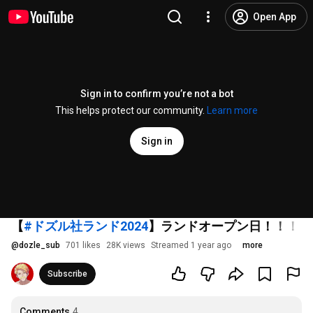
Open App
Sign in to confirm you’re not a bot
This helps protect our community.
Learn more
Sign in
【
#ドズル社ランド2024
】ランドオープン日！！！【
@
dozle_sub
701 likes
28K views
Streamed 1 year ago
more
Subscribe
Comments
4