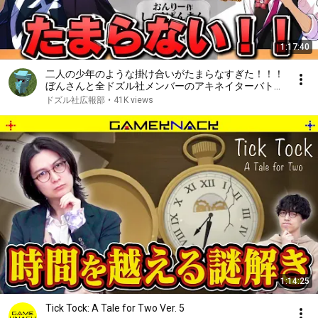
1:17:40
二人の少年のような掛け合いがたまらなすぎた！！！
ぼんさんと全ドズル社メンバーのアキネイターバトル
まとめ！！！【切り抜き】
ドズル社広報部
•
41K views
1:14:25
Tick Tock: A Tale for Two Ver. 5