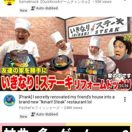
GameKnack【QuizKnockゲームチャンネル】
•
50K views
Auto-dubbed
New
50:16
[Prank] I secretly renovated my friend's house into a
brand new "Ikinari! Steak" restaurant lol
Fischer's-フィッシャーズ-
•
248K views
Auto-dubbed
New