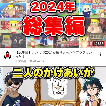
1:03:37
【総集編】こたつで2024を振り返ったらアツアツだ
った！
ドズル社
•
362K views