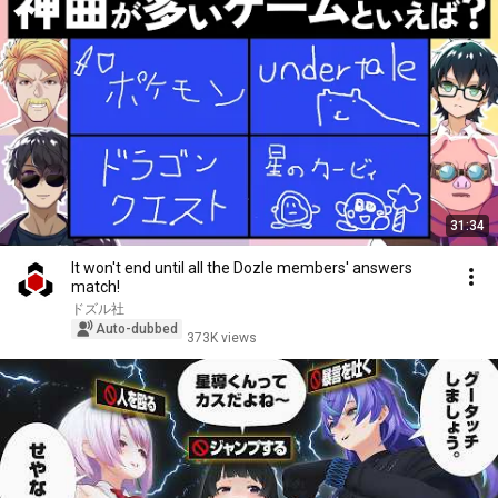
31:34
It won't end until all the Dozle members' answers
match!
ドズル社
Auto-dubbed
373K views