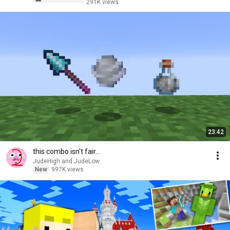
291K views
23:42
this combo isn't fair...
JudeHigh and JudeLow
New
997K views