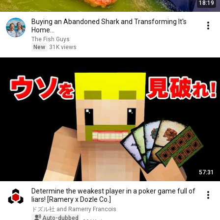
18:19
Buying an Abandoned Shark and Transforming It's
Home...
The Fish Guys
New
31K views
57:31
Determine the weakest player in a poker game full of
liars! [Ramery x Dozle Co.]
ドズル社 and Ramerry Francois
Auto-dubbed