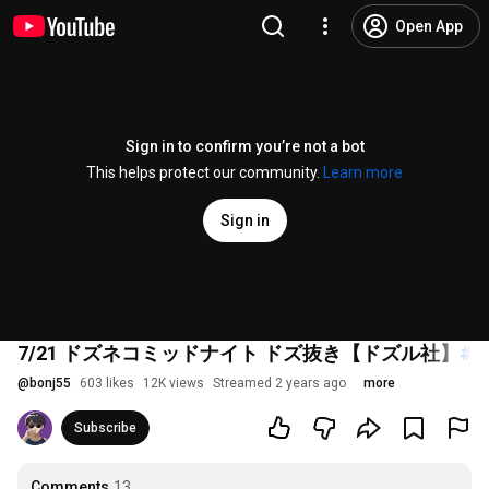
Open App
Sign in to confirm you’re not a bot
This helps protect our community.
Learn more
Sign in
7/21 ドズネコミッドナイト ドズ抜き【ドズル社】
#1
@
bonj55
603 likes
12K views
Streamed 2 years ago
more
Subscribe
Comments
13