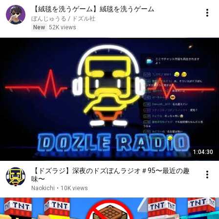
【絨毯を洗うゲーム】絨毯を洗うゲーム
ぼんじゅうる / ドズル社
New
52K views
1:04:30
【ドズラジ】深夜のドズぼんラジオ＃95〜最近の趣
味〜
Naokichi
•
10K views