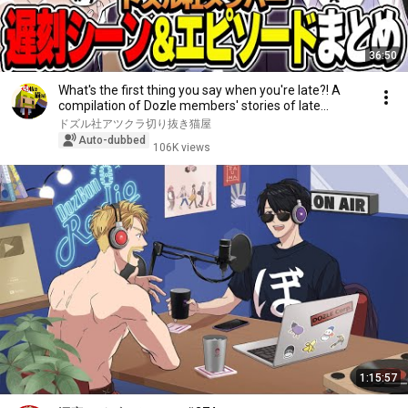
36:50
What's the first thing you say when you're late?! A
compilation of Dozle members' stories of late...
ドズル社アツクラ切り抜き猫屋
Auto-dubbed
106K views
1:15:57