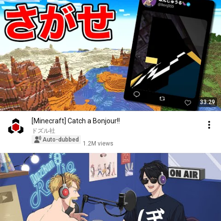
33:29
[Minecraft] Catch a Bonjour!!
ドズル社
Auto-dubbed
1.2M views