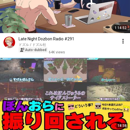
1:14:52
Late Night Dozbon Radio #291
ドズル / ドズル社
Auto-dubbed
64K views
18:58