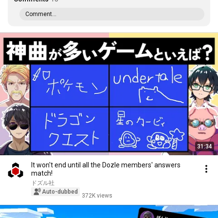
Comment...
31:34
It won't end until all the Dozle members' answers
match!
ドズル社
Auto-dubbed
372K views