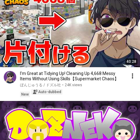
40:28
I’m Great at Tidying Up! Cleaning Up 4,668 Messy
Items Without Using Skills【Supermarket Chaos】
ぼんじゅうる / ドズル社
•
24K views
Auto-dubbed
New