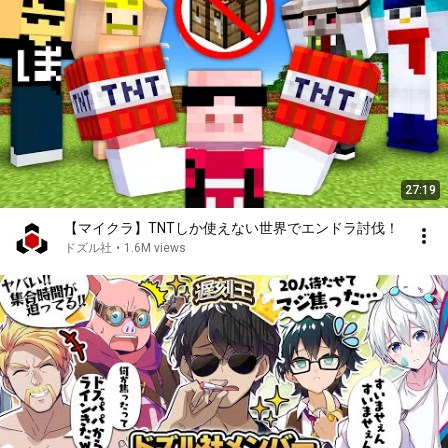
27:19
【マイクラ】TNTしか使えない世界でエンドラ討伐！
ドズル社
•
1.6M views