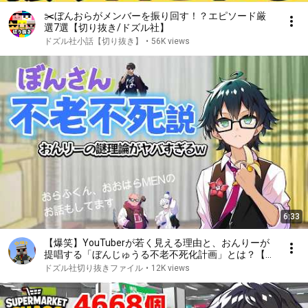
✂️ぼんおらがメンバーを振り回す！？エピソード厳
選7選【切り抜き/ドズル社】
ドズル社小話【切り抜き】
•
56K views
6:33
【爆笑】YouTuberが若く見える理由と、おんりーが
提唱する「ぼんじゅうる不老不死化計画」とは？【お
んりー切り抜き】@QnlyQ #ドズル社#おんりー#雑談
ドズル社切り抜きファイル
•
12K views