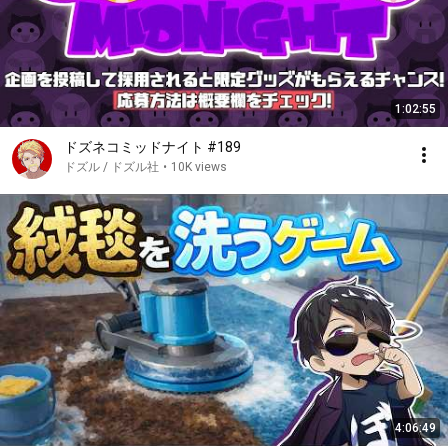
1:02:55
ドズネコミッドナイト #189
ドズル / ドズル社
•
10K views
4:06:49