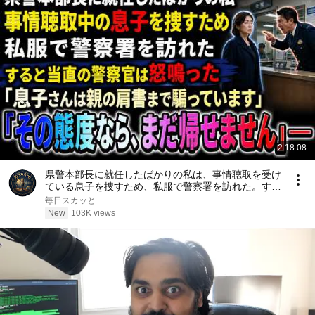
2:18:08
県警本部長に就任したばかりの私は、事情聴取を受け
ている息子を捜すため、私服で警察署を訪れた。する
と当直の警察官は「息子さんは親の肩書まで騙ってい
毎日スカッと
ます。その態度なら、まだ帰せません」と怒鳴った
New
103K views
――