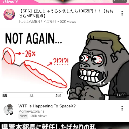
2:39:22
【SF6】ぼんじゅうるを倒したら100万円！！【おお
はらMEN視点】
おおはらMEN / ドズル社
•
52K views
14:00
WTF Is Happening To SpaceX?
MonkeyExplains
New
130K views