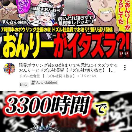
15:15
限界ボウリング後のお泊まりでも元気にイタズラする
おんりーとドズル社長🤣【ドズル社/切り抜き】【ド
ズル/ぼんじゅうる】
ドズル社食堂 【ドズル社切り抜き】
•
11K views
Auto-dubbed
New