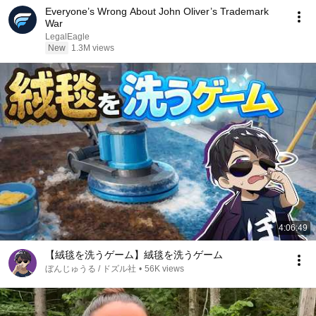
Everyone’s Wrong About John Oliver’s Trademark
War
LegalEagle
New
1.3M views
4:06:49
【絨毯を洗うゲーム】絨毯を洗うゲーム
ぼんじゅうる / ドズル社
•
56K views