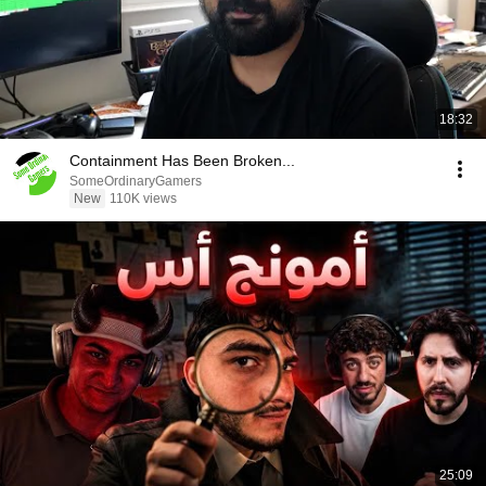
18:32
Containment Has Been Broken...
SomeOrdinaryGamers
New
110K views
25:09