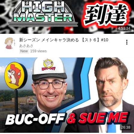
4:51:34
新シーズン メインキャラ決める 【スト６】#10
あさあさ
New
159 views
26:38