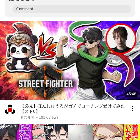
Comment...
45:48
【必見】ぼんじゅうるがガチでコーチング受けてみた
【スト6】
ドズル社
•
101K views