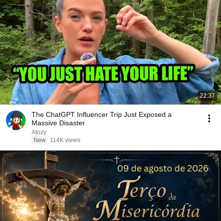
22:37
The ChatGPT Influencer Trip Just Exposed a
Massive Disaster
Atozy
New
114K views