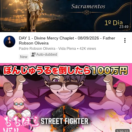
23:49
DAY 1 - Divine Mercy Chaplet - 08/09/2026 - Father
Robson Oliveira
Padre Robson Oliveira - Vida Plena
•
42K views
Auto-dubbed
New