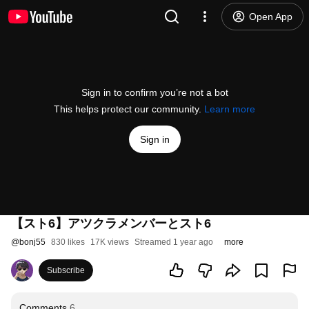
Open App
Sign in to confirm you’re not a bot
This helps protect our community.
Learn more
Sign in
【スト6】アツクラメンバーとスト6
@
bonj55
830 likes
17K views
Streamed 1 year ago
more
Subscribe
Comments
6