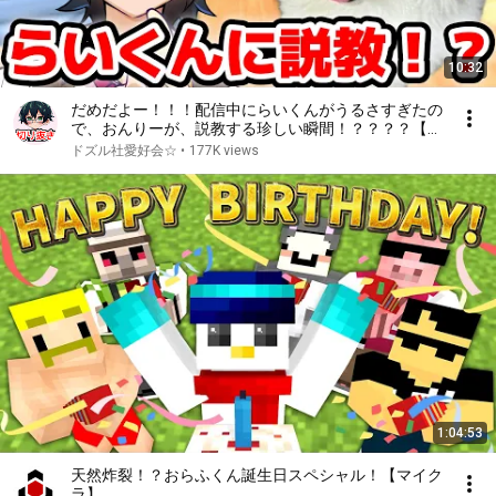
10:32
だめだよー！！！配信中にらいくんがうるさすぎたの
で、おんりーが、説教する珍しい瞬間！？？？？【ド
ズル社/切り抜き】
ドズル社愛好会☆
•
177K views
1:04:53
天然炸裂！？おらふくん誕生日スペシャル！【マイク
ラ】