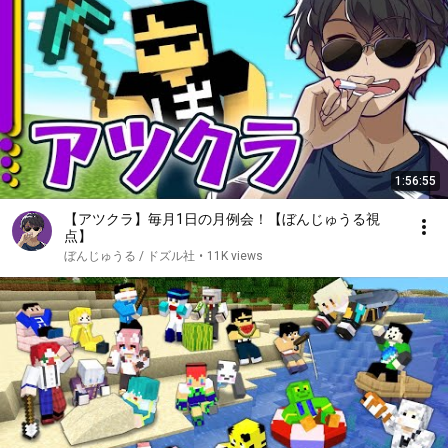
1:56:55
【アツクラ】毎月1日の月例会！【ぼんじゅうる視
点】
ぼんじゅうる / ドズル社
•
11K views