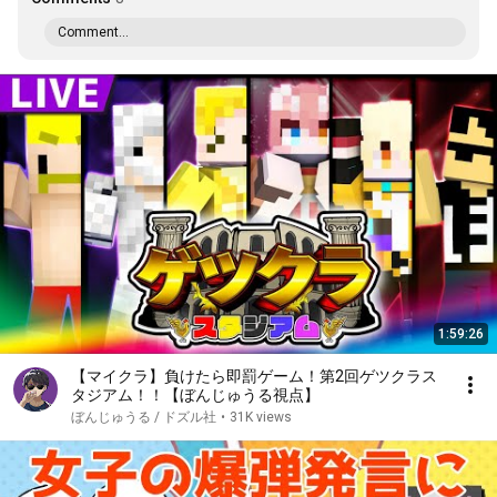
Comment...
1:59:26
【マイクラ】負けたら即罰ゲーム！第2回ゲツクラス
タジアム！！【ぼんじゅうる視点】
ぼんじゅうる / ドズル社
•
31K views