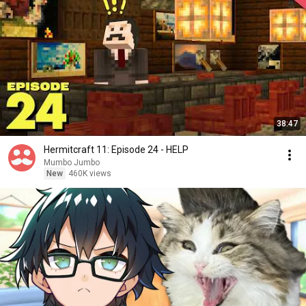
38:47
Hermitcraft 11: Episode 24 - HELP
Mumbo Jumbo
New
460K views