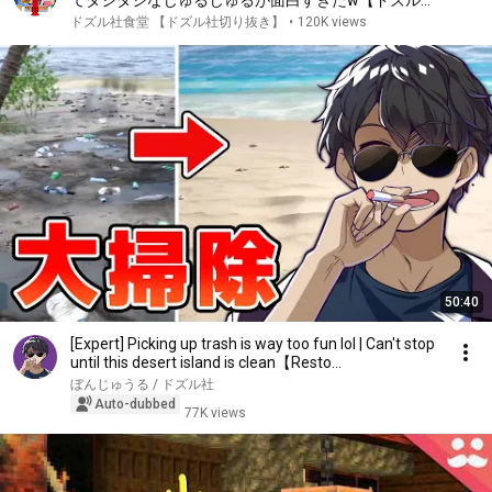
てタジタジなじゅるじゅるが面白すぎたw【ドズル
社/切り抜き】【ぼんじゅうる/飛良ひかり/羽流鷲り
ドズル社食堂 【ドズル社切り抜き】
•
120K views
りり/花奏かのん】【ななしいんく麻雀】
50:40
[Expert] Picking up trash is way too fun lol | Can't stop
until this desert island is clean【Resto...
ぼんじゅうる / ドズル社
Auto-dubbed
77K views