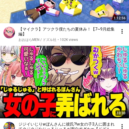
1:12:56
【マイクラ】アツクラ僕たちの夏休み！【7~9月総集
編】
おおはらMEN / ドズル社
•
102K views
10:30
ジジイいじりwぼんさんに彼氏?!w女の子3人に囲まれ