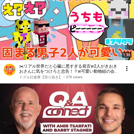
1:56
✂️リアル世界だと心臓に悪すぎる発言w2人がきおき
おさんに気をつけろと忠告！？w可愛い動物組の会話
切り抜き【アツクラ】【ドズル/ぼんじゅうる/おんり
ドズル社倉庫【切り抜き】
•
37K views
ー/おらふくん/おおはらMEN】