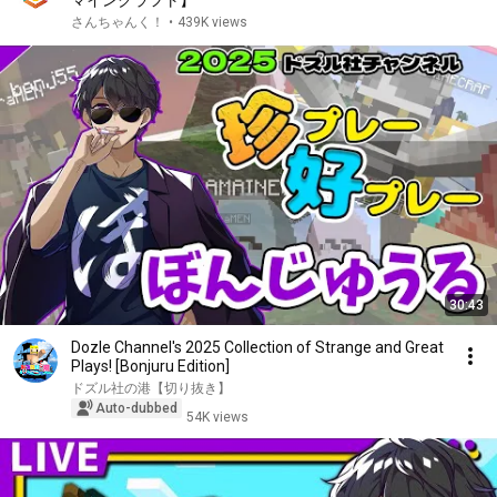
マインクラフト】
さんちゃんく！
•
439K views
30:43
Dozle Channel's 2025 Collection of Strange and Great
Plays! [Bonjuru Edition]
ドズル社の港【切り抜き】
Auto-dubbed
54K views