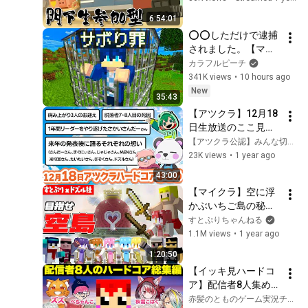
2】
6:54:01
⭕️⭕️しただけで逮捕
されました。【マイ
ンクラフト】
カラフルピーチ
341K views
•
10 hours ago
New
35:43
【アツクラ】12月18
日生放送のここ見て!
まとめ集【極限ハー
【アツクラ公認】みんな切り抜き隊
ドコア/米将軍/おお
23K views
•
1 year ago
はらMEN/ぎぞく/ド
43:00
ズル/さかいさんだ
【マイクラ】空に浮
ー/じゃじゃーん菊
かぶいちご島の秘
池/まぐにぃ/おんり
密？！スカイブロッ
すとぷりちゃんねる
ー/ぼんじゅうる/た
クでエンドラ討伐が
1.1M views
•
1 year ago
いたい】【切り抜
楽しすぎたｗｗｗ
き】
1:20:50
【すとぷり×ドズル
【イッキ見ハードコ
社】
ア】配信者8人集めて
エンドラ討伐やった
赤髪のとものゲーム実況チャンネル!!