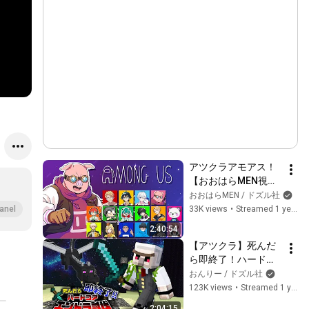
アツクラアモアス！
【おおはらMEN視
点】
おおはらMEN / ドズル社
33K views
•
Streamed 1 year ago
anel
2:40:54
【アツクラ】死んだ
ら即終了！ハードコ
アエンドラ討伐【お
おんりー / ドズル社
んりー視点】
123K views
•
Streamed 1 year ago
2:04:15