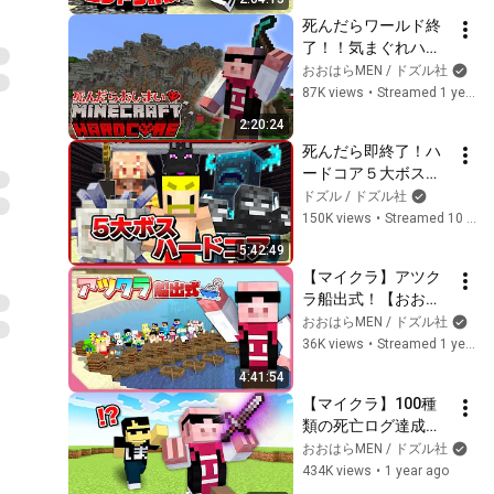
死んだらワールド終
了！！気まぐれハー
ドコアワールドやる
おおはらMEN / ドズル社
ぞ！！
87K views
•
Streamed 1 year ago
2:20:24
死んだら即終了！ハ
ードコア５大ボス討
伐！
ドズル / ドズル社
150K views
•
Streamed 10 months ago
5:42:49
【マイクラ】アツク
ラ船出式！【おおは
らMEN視点】
おおはらMEN / ドズル社
36K views
•
Streamed 1 year ago
4:41:54
【マイクラ】100種
類の死亡ログ達成す
るまで終われませ
おおはらMEN / ドズル社
ん！
434K views
•
1 year ago