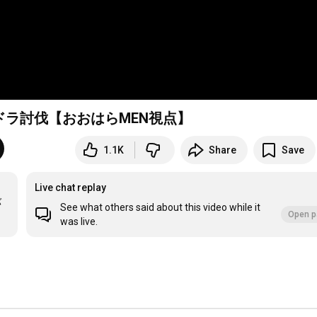
ラ討伐【おおはらMEN視点】
1.1K
Share
Save
Live chat replay
バ
See what others said about this video while it
Open p
was live.