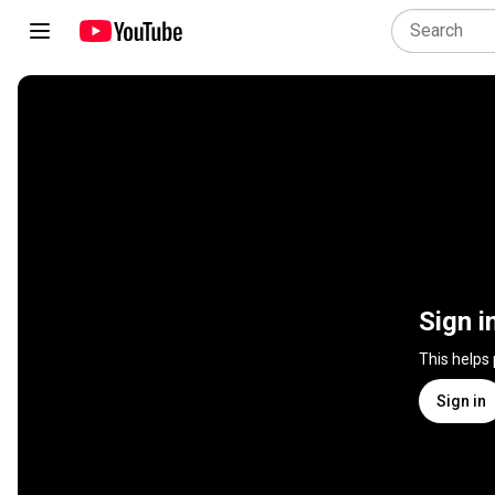
Sign i
This helps
Sign in