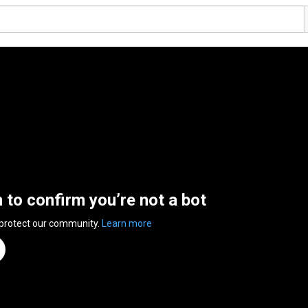
n to confirm you’re not a bot
 protect our community.
Learn more