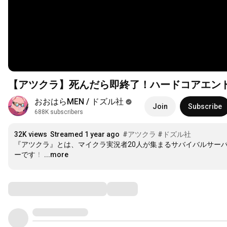
【アツクラ】死んだら即終了！ハードコアエンド
おおはらMEN / ドズル社
Join
Subscribe
688K subscribers
32K views
Streamed 1 year ago
#アツクラ
#ドズル社
『アツクラ』とは、マイクラ実況者20人が集まるサバイバルサー
ーです！
…
...more
Comments