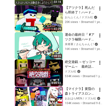
33:18
【アツクラ】死んだ
ら即終了！ハードコ
アエンドラ討伐【お
おらふくん / ドズル社
らふくん視点】
20K views
•
Streamed 1 year ago
1:45:09
運命の最終日『 #ア
ツクラ極限ハードコ
ア 』【マイクラ、ア
米将軍 / さんちゃんく!
ツクラ】
16K views
•
Streamed 1 year ago
2:08:05
絶交遊戯 ～ゼッコー
ゲーム～　最終話
【マイクラ】
ドズル社
534K views
•
Streamed 1 year ago
3:05:33
【マイクラ】黄昏の
森トライアスロン！
【おおはらMEN視
おおはらMEN / ドズル社
点】
104K views
•
Streamed 9 days ago