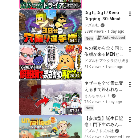
3:25:06
Dig It, Dig It! Keep 
Digging! 30-Minute 
Mining 
ドズル社
Championship 
339K views
•
1 day ago
[Minecraft]
Auto-dubbed
New
54:17
ちの鬱から全く同じ
依頼が来るMENとお
母さんと化したぺ院
ドズル社アツクラ切り抜き猫屋
長【ドズル社切り抜
81K views
•
1 year ago
き/おおはらMEN/ち
20:39
ーの/ぺいんと/鬱先
ネザーを全て雪に変
生】【VCRGTA3】
えるまで終われない
マインクラフト【マ
さんちゃんく！
イクラ】
78K views
•
1 day ago
New
1:57:36
【参加型】誕生日記
念！門下生のみんな
と1,121m達成を目指
ドズル / ドズル社
す！！！【Unrailed 
86K views
•
Streamed 1 year ago