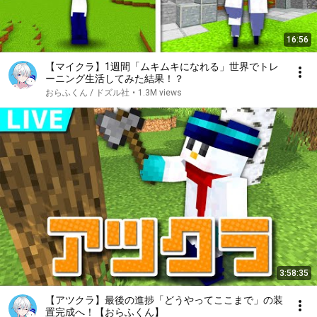
16:56
【マイクラ】1週間「ムキムキになれる」世界でトレ
ーニング生活してみた結果！？
おらふくん / ドズル社
•
1.3M views
3:58:35
【アツクラ】最後の進捗「どうやってここまで」の装
置完成へ！【おらふくん】