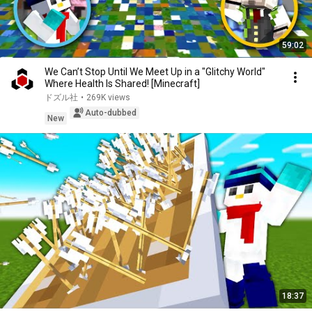
59:02
We Can’t Stop Until We Meet Up in a "Glitchy World"
Where Health Is Shared! [Minecraft]
ドズル社
•
269K views
Auto-dubbed
New
18:37