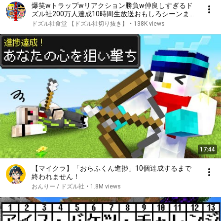
爆笑wトラップwリアクション勝負w仲良しすぎるド
ズル社200万人達成10時間生放送おもしろシーンまと
め✨【ドズル社/切り抜き】【ドズル/ぼんじゅうる/
ドズル社食堂 【ドズル社切り抜き】
•
138K views
おおはらMEN/おんりー/おらふくん/ネコおじ】
17:44
【マイクラ】「おらふくん進捗」10個達成するまで
終われません！
おんりー / ドズル社
•
1.8M views