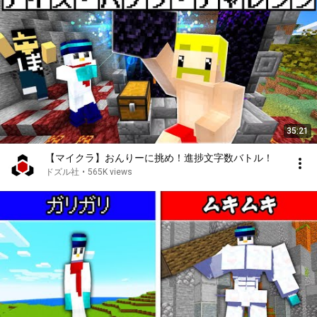
35:21
【マイクラ】おんりーに挑め！進捗文字数バトル！
ドズル社
•
565K views