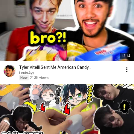
12:14
Tyler Vitelli Sent Me American Candy…
LouisAyy
New
213K views