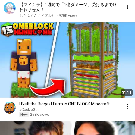
【マイクラ】1週間で「1億ダメージ」受けるまで終
われません！
おらふくん / ドズル社
•
920K views
31:14
I Built the Biggest Farm in ONE BLOCK Minecraft
aCookieGod
New
268K views