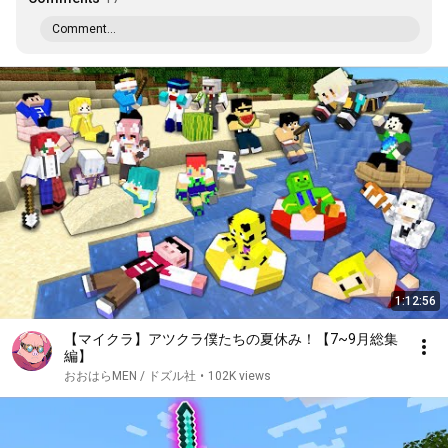
Comment...
1:12:56
【マイクラ】アツクラ僕たちの夏休み！【7~9月総集
編】
おおはらMEN / ドズル社
•
102K views