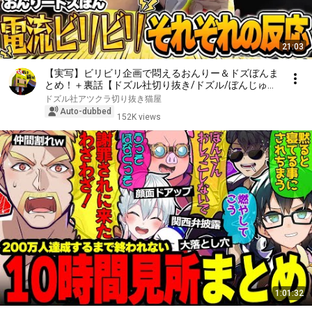
21:03
【実写】ビリビリ企画で悶えるおんりー＆ドズぼんま
とめ！＋裏話【ドズル社切り抜き/ドズル/ぼんじゅう
る/おんりー/ネコおじ】
ドズル社アツクラ切り抜き猫屋
Auto-dubbed
152K views
1:01:32