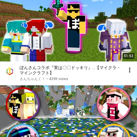
51:52
ぼんさんコラボ『実は〇〇ドッキリ』…【マイクラ・
マインクラフト】
さんちゃんく！
•
439K views