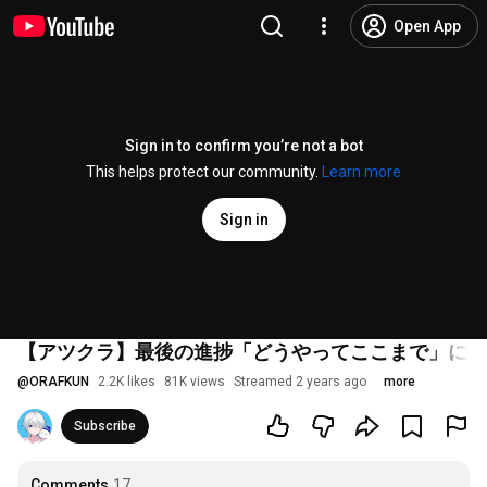
Open App
Sign in to confirm you’re not a bot
This helps protect our community.
Learn more
Sign in
【アツクラ】最後の進捗「どうやってここまで」に挑
@
ORAFKUN
2.2K likes
81K views
Streamed 2 years ago
more
Subscribe
Comments
17