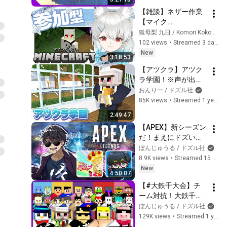
【雑談】ネザー作業
【マイク
ラ/Minecraft/マイン
狐母梨 九日 / Komori Kokonoka
クラフト】
102 views
•
Streamed 3 days ago
New
3:18:53
【アツクラ】アツク
ラ学園！※声が出ま
せん
おんりー / ドズル社
85K views
•
Streamed 1 year ago
2:49:47
【APEX】新シーズン
だ！まえにドズい
ち　【ぼんじゅうる
ぼんじゅうる / ドズル社
視点】
8.9K views
•
Streamed 15 hours ago
New
4:50:07
【#大鉄千大会】チ
ーム対抗！大鉄千大
会【ぼんじゅうる視
ぼんじゅうる / ドズル社
点】
129K views
•
Streamed 1 year ago