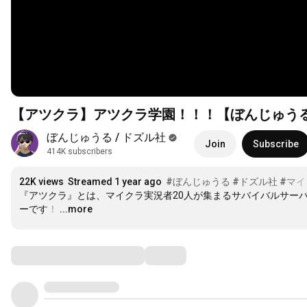
【アツクラ】アツクラ学園！！！【ぼんじゅう
ぼんじゅうる / ドズル社
Join
Subscribe
414K subscribers
22K views
Streamed 1 year ago
#ぼんじゅうる
#ドズル社
#マイ
『アツクラ』とは、マイクラ実況者20人が集まるサバイバルサー
ーです！
…
...more
Comments