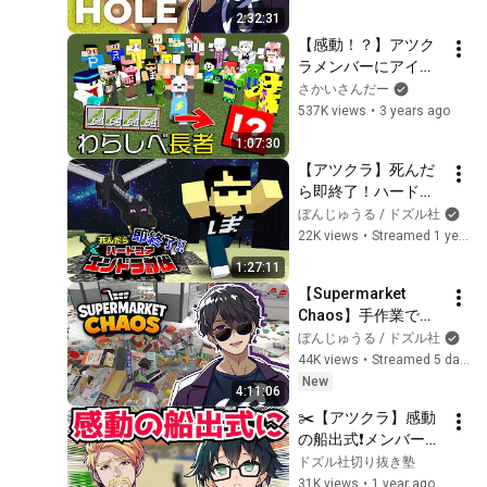
DIGGING A HOLE】
2:32:31
【感動！？】アツク
ラメンバーにアイテ
ム交換してもらった
さかいさんだー
ら最後にとんでもな
537K views
•
3 years ago
いものが！！！！！
1:07:30
【アツクラ】
【アツクラ】死んだ
ら即終了！ハードコ
アエンドラ討伐【ぼ
ぼんじゅうる / ドズル社
んじゅうる視点】
22K views
•
Streamed 1 year ago
1:27:11
【Supermarket 
Chaos】手作業で
2628個の商品を片付
ぼんじゅうる / ドズル社
けましょう
44K views
•
Streamed 5 days ago
New
4:11:06
✂️【アツクラ】感動
の船出式❗メンバーの
思いのこもった言葉
ドズル社切り抜き塾
で感無量のラストに
31K views
•
1 year ago