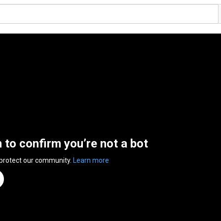
n to confirm you’re not a bot
 protect our community.
Learn more