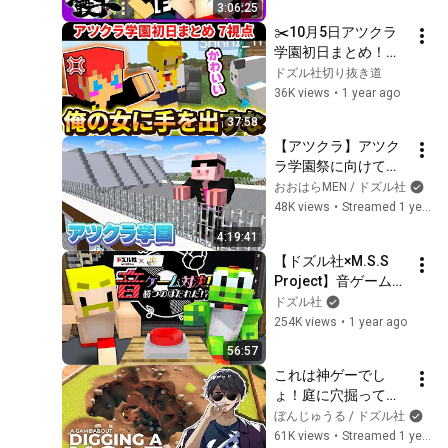
3:06:25
✂️10月5日アツクラ
学園初日まとめ！北
学園のマドンナを守
ドズル社切り抜き道
るじゃじゃーん菊池
36K views
•
1 year ago
【アツクラ／マイク
37:58
ラ】【7視点】【ドズ
【アツクラ】アツク
ル社・アツクラ切り
ラ学園祭に向けて準
抜き】
備！！！【おおはら
おおはらMEN / ドズル社
MEN視点】
48K views
•
Streamed 1 year ago
4:19:41
【ドズル社×M.S.S 
Project】音ゲーム対
決！勝つのは誰
ドズル社
だ！？【マイクラ】
254K views
•
1 year ago
56:57
これは神ゲーでし
ょ！庭に穴掘ってお
宝見つけるゲーム
ぼんじゅうる / ドズル社
【A Game About 
61K views
•
Streamed 1 year ago