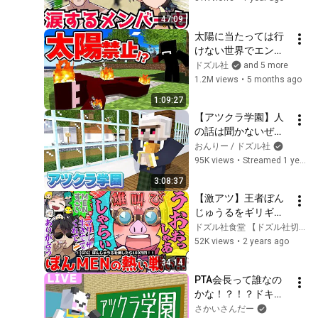
❗【ドズル社/切り抜
47:09
き】【マイクラ】
太陽に当たっては行
けない世界でエンド
ラ討伐【マイクラ】
ドズル社
and 5 more
1.2M views
•
5 months ago
1:09:27
【アツクラ学園】人
の話は聞かないぜ！
何作ればいいか聞い
おんりー / ドズル社
てないぜ！
95K views
•
Streamed 1 year ago
3:08:37
【激アツ】王者ぼん
じゅうるをギリギリ
まで追い詰めたMEN
ドズル社食堂 【ドズル社切り抜き】
🔥ふたりの戦いが熱
52K views
•
2 years ago
すぎた!!ぼんMEN実
34:14
況視点音合わせ＋観
PTA会長って誰なの
戦さん達の反応【ド
かな！？！？ドキド
ズル社/切り抜き】
キ【マイクラ/ゆっく
さかいさんだー
【ぼんじゅうる/おお