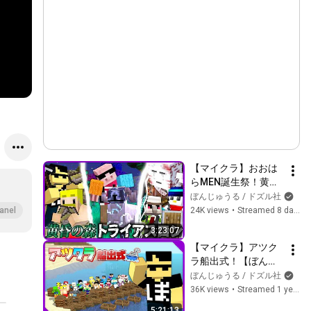
【マイクラ】おおは
らMEN誕生祭！黄昏
の森トライアスロ
ぼんじゅうる / ドズル社
ン！【ぼんじゅうる
24K views
•
Streamed 8 days ago
anel
視点】
3:23:07
【マイクラ】アツク
ラ船出式！【ぼんじ
ゅうる視点】
ぼんじゅうる / ドズル社
36K views
•
Streamed 1 year ago
5:21:13