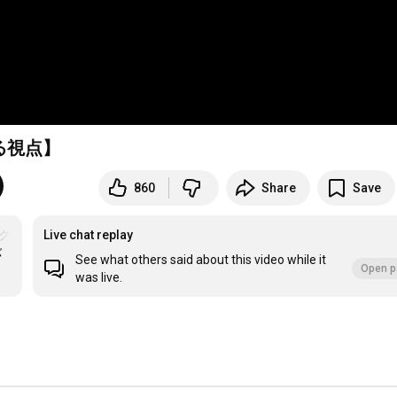
る視点】
860
Share
Save
クラ
Live chat replay
バ
See what others said about this video while it
Open p
was live.