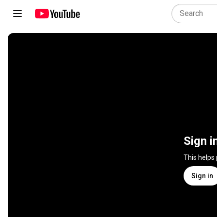
Sign i
This helps
Sign in