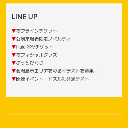
LINE UP
▼
オフラインチケット
▼
公演来場者限定ノベルティ
▼
Hulu PPVチケット
▼
オフィシャルグッズ
▼
ぶっとびくじ
▼
会場展示エリアを彩るイラストを募集！
▼
関連イベント：ドズル社共通テスト