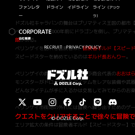
ファンレタ
ドライン
イドライン
ライン
（アツク
ー
ラ）
ドズル社キャラバンの舞台はプリマティス王国の都市
ベリンゲイには1000年前にドラゴンを倒し、プリマ
CORPORATE
会社概要
館
がある。
RECRUIT
PRIVACY POLICY
ベリンゲイを訪れる冒険者は、
冒険者ギルド【スピー
スピードスターを納めているのは
ギルド長おんりー
。
ベリンゲイの商業の中心は、ズボラ商会代表の
おおはら
モンスターがドロップしたアイテムをレアな装備や武
どんなアイテムが手に入るかは交易してみてからのお
ベリンゲイ市街地の外れには冒険へ繰り出すためのゲ
クエストをクリアすることで徐々に冒険
© DOZLE Corp.
エリア拡大の条件は冒険者ギルド【スピードスター】