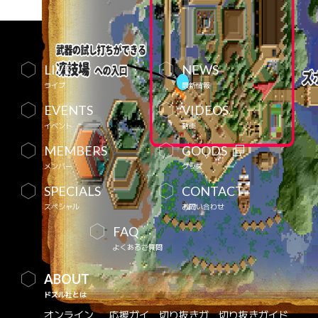
LIVE
NEWS
ライブ
最新情報
EVENTS
VIDEOS
イベント
動画
MEMBERS
GOODS
メンバー
グッズ
SPECIALS
CONTACT
スペシャル
お問い合わせ
FAQ
よくあるご質問
ABOUT
ドズル社とは
オンライン
応援ガイ
切り抜きガ
切り抜きガイド