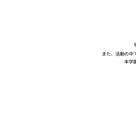
概要
チケッ
グッズ
また、活動の中
会場M
本学
新着情報
NEWS