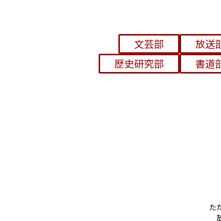
文芸部
放送
歴史研究部
書道
た