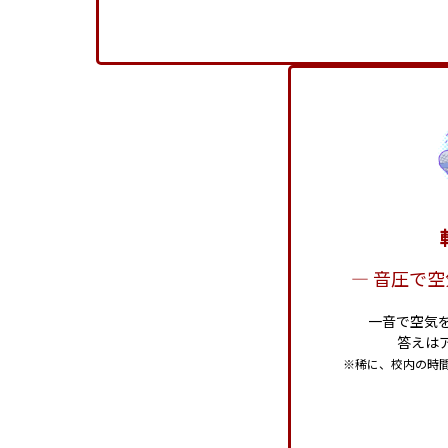
― 音圧で空
一音で空気
答えは
※稀に、校内の時