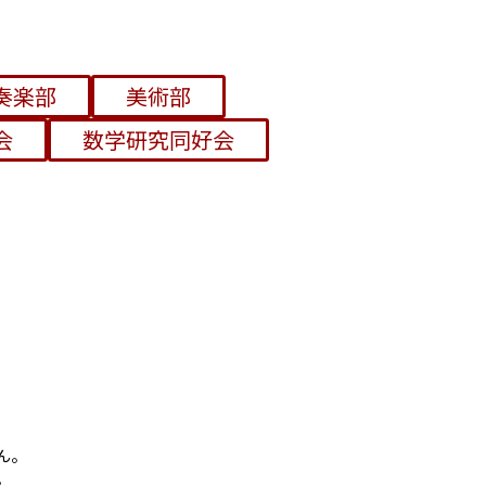
奏楽部
美術部
会
数学研究同好会
ん。
。