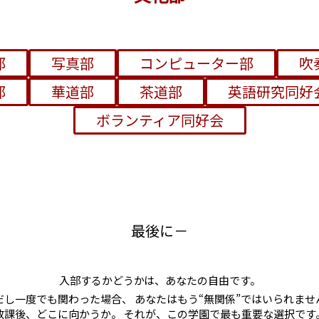
部
写真部
コンピューター部
吹
部
華道部
茶道部
英語研究同好
ボランティア同好会
最後に－
入部するかどうかは、あなたの自由です。
だし一度でも関わった場合、
あなたはもう“無関係”ではいられませ
放課後、どこに向かうか。 それが、この学園で最も重要な選択です