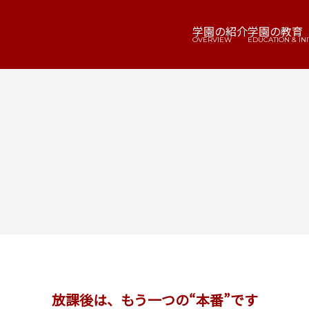
学園の紹介
学園の教育
OVERVIEW
EDUCATION & INI
学園の教育
学
EDUCATION & INITIATIVES
CAM
教育方針・カリキュラム
学
総合コース
部
音楽コース
在
体育コース
学
放課後は、もう一つの“本番”です