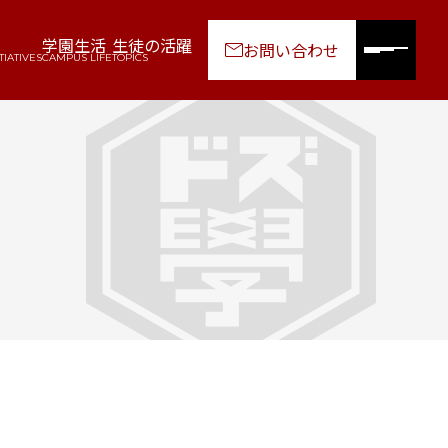
学園生活
生徒の活躍
お問い合わせ
TIATIVES
CAMPUS LIFE
TOPICS
園生活
PUS LIFE
園年間行事
活動・同好会
校生インタビュー
園生活Q&A