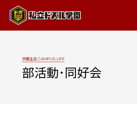
学園の紹介
OVERVIEW
学園生活
CAMPUS LIFE
部活動･同好会
学長挨拶
建学と沿革
学園概要
生徒の活躍
TOPICS