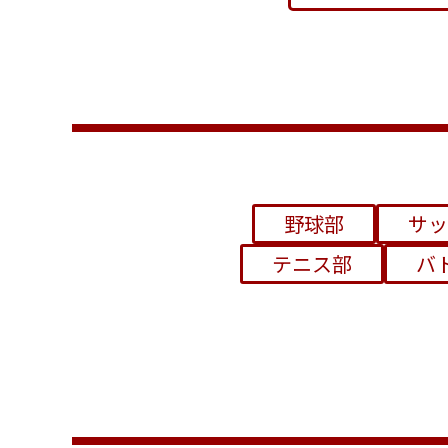
野球部
サッ
テニス部
バ