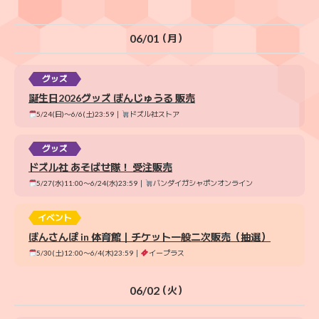
06/01
（月）
グッズ
誕生日2026グッズ ぼんじゅうる 販売
5/24(日)〜6/6(土)23:59｜
ドズル社ストア
グッズ
ドズル社 あそばせ隊！ 受注販売
5/27(水)11:00〜6/24(水)23:59｜
バンダイガシャポンオンライン
イベント
ぼんさんぽ in 体育館｜チケット一般二次販売（抽選）
5/30(土)12:00〜6/4(木)23:59｜
イープラス
06/02
（火）