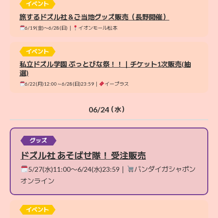
イベント
旅するドズル社＆ご当地グッズ販売（長野開催）
6/19(金)〜6/28(日)｜
イオンモール松本
イベント
私立ドズル学園 ぶっとびな祭！！｜チケット1次販売(抽
選)
6/22(月)12:00～6/28(日)23:59｜
イープラス
06/24
（水）
グッズ
ドズル社 あそばせ隊！ 受注販売
5/27(水)11:00〜6/24(水)23:59｜
バンダイガシャポン
オンライン
イベント