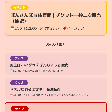
イベント
ぼんさんぽ in 体育館｜チケット一般二次販売
（抽選）
5/30(土)12:00〜6/4(木)23:59｜
イープラス
06/05
（金）
グッズ
誕生日2026グッズ ぼんじゅうる 販売
5/24(日)〜6/6(土)23:59｜
ドズル社ストア
グッズ
ドズル社 あそばせ隊！ 受注販売
5/27(水)11:00〜6/24(水)23:59｜
バンダイガシャポンオンライン
ライブ