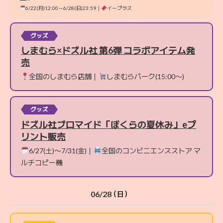
6/22(月)12:00～6/28(日)23:59｜
イープラス
グッズ
しまむら×ドズル社 第6弾 コラボアイテム発
売
全国のしまむら店舗｜
しまむらパーク(15:00〜)
グッズ
ドズル社ブロマイド「ぼくらの夏休み」eプ
リント販売
6/27(土)〜7/31(金)｜
全国のコンビニエンスストア マ
ルチコピー機
06/28
（日）