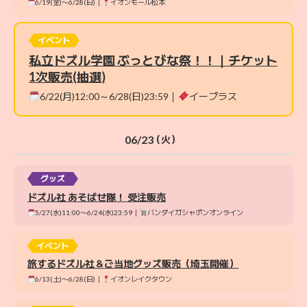
6/19(金)〜6/28(日)｜
イオンモール松本
イベント
私立ドズル学園 ぶっとびな祭！！｜チケット
1次販売(抽選)
6/22(月)12:00～6/28(日)23:59｜
イープラス
06/23
（火）
グッズ
ドズル社 あそばせ隊！ 受注販売
5/27(水)11:00〜6/24(水)23:59｜
バンダイガシャポンオンライン
イベント
旅するドズル社＆ご当地グッズ販売（埼玉開催）
6/13(土)〜6/28(日)｜
イオンレイクタウン