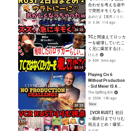
合わせを考える途中
で突然キモくなるズ
ズに困惑する魔界ノ
あめだま【魔界ノりりむ切り抜き】
りりむRUST2日目ま
3.3K
11d ago
とめ②【にじさん
26:20
じ/切り抜き】
TCと間違えてロッカ
ーを破壊していたこ
く兄に爆笑するけん
き【ファン太/こく
けんき
兄/けんき切り抜
60K
6mo ago
き/ZETA RUST : 
55:10
GUTITUBO 
Playing Civ 6 
TAKEOVER】
Without Production 
- Sid Meier IS A 
PERFECTLY 
The Spiffing Brit
BALANCED GAME 
255K
14h ago
DESIGNER WITH  NO 
New
35:23
EXPLOITS
【VCR RUST】初日
～最終日までりりむ
視点まとめ！爆笑・
感動の名場面だら
おさめ。