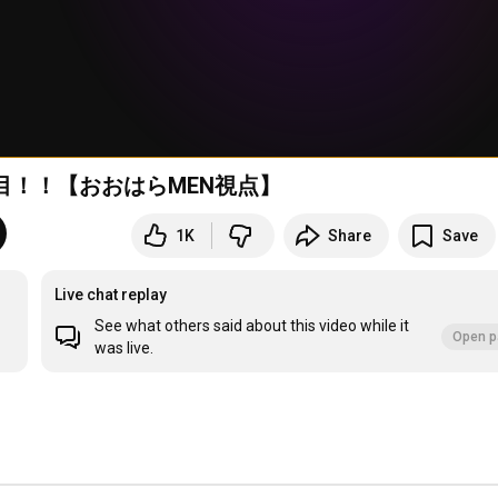
目！！【おおはらMEN視点】
1K
Share
Save
Live chat replay
See what others said about this video while it
Open p
was live.