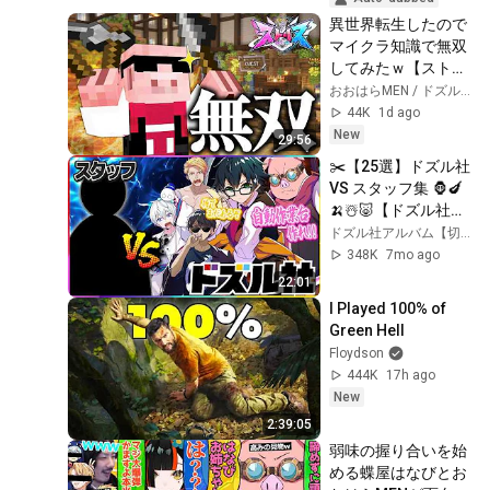
異世界転生したので
マイクラ知識で無双
してみたｗ【ストリ
ヌ1日目】
おおはらMEN / ドズル社
44K
1d ago
New
29:56
✂️【25選】ドズル社 
VS スタッフ集 🦍🍆
🍌☃️🐷【ドズル社】
【切り抜き】
ドズル社アルバム【切り抜き】
348K
7mo ago
22:01
I Played 100% of 
Green Hell
Floydson
444K
17h ago
New
2:39:05
弱味の握り合いを始
める蝶屋はなびとお