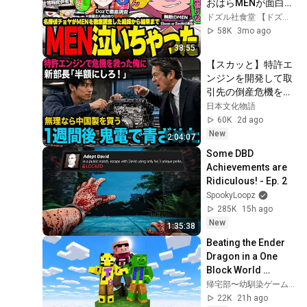
おはらMENが面白す
ぎたwまとめ✨【ド
ドズル社食堂 【ドズル社切り抜き】
ズル社/切り抜き】
58K
3mo ago
【ドズル/おおはら
38:55
MEN/ネコおじ/蝶屋
【スカッと】特許エ
はなび/けっつん】
ンジンを開発して取
【 #DoZ 】
引先の倒産危機を救
った俺に取引先の新
日本文化物語
部長「半額にしろ！
60K
2d ago
無理なら中国製を買
New
2:04:07
う」1週間後、部長
Some DBD 
から鬼電→俺「お宅
Achievements are 
の競合と5倍で独占
Ridiculous! - Ep. 2
契約済みです」
SpookyLoopz
285K
15h ago
New
1:35:38
Beating the Ender 
Dragon in a One 
Block World 
Challenge【Minecr
帰宅部〜幼馴染ゲーム実況〜
aft】
22K
21h ago