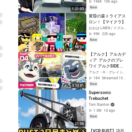
196K
10h ago
New
1:21:03
黄昏の森トライアス
ロン！【マイクラ】
おおはらMEN / ドズル社
99K
22h ago
New
56:04
【アルク】アルカデ
ィア  アルクのブレ
ワイ アルクSIDE 
pt.4(END)【カイ】
アルク・H・グレイシャー
184
Streamed 15h ago
New
3:33:01
Supersonic 
Trebuchet
Tom Stanton
1.3M
1d ago
New
21:56
【VCR RUST】語呂