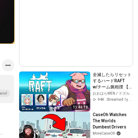
全滅したらリセット
するハードRAFT　
w/チーム腕相撲 【お
おはらMEN視点】
おおはらMEN / ドズル社
anel
94K
Streamed 1y ago
11:46:19
CaseOh Watches 
The Worlds 
Dumbest Drivers
MoreCaseOh