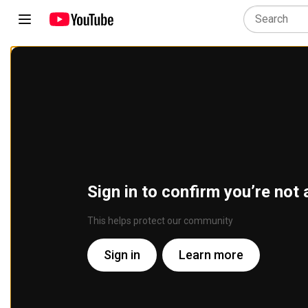
Sign in to confirm you’re not 
This helps protect our community
Sign in
Learn more