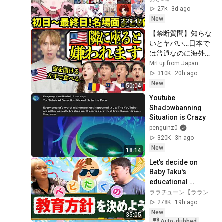
け！【魔界ノりり
27K
3d ago
む/葛葉/ぐちつぼ/ズ
New
2:29:47
ズ/おおはらMEN/椎
【禁断質問】知らな
名唯華/エクス・ア
いとヤバい…日本で
ルビオ/赤見かるび/
は普通なのに海外で
切り抜き】【にじさ
はNGな行動
MrFuji from Japan
んじ】
310K
20h ago
New
50:04
Youtube 
Shadowbanning 
Situation is Crazy
penguinz0
320K
3h ago
New
18:14
Let's decide on 
Baby Taku's 
educational 
philosophy.
ララチューン【ラランド公式】
278K
19h ago
New
35:05
Auto-dubbed