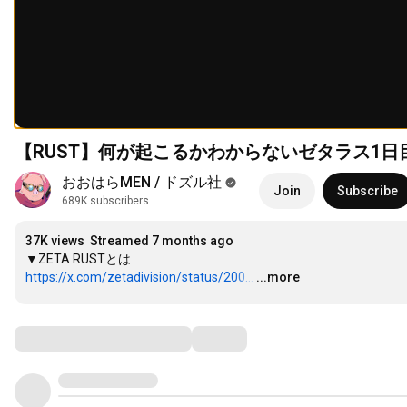
【RUST】何が起こるかわからないゼタラス1日
おおはらMEN / ドズル社
Join
Subscribe
689K subscribers
37K views
Streamed 7 months ago
https://x.com/zetadivision/status/200...
…
...more
Comments