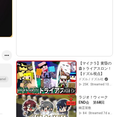
【マイクラ】黄昏の
森トライアスロン！
【ドズル視点】
ドズル / ドズル社
anel
25K
Streamed 10d ago
3:24:11
ラジオ！ウィーク
END会　第68回
幽霊屋敷
84
Streamed 7d ago