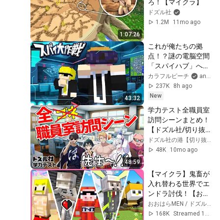
ろ！【マイクラ】
ドズル社
1.2M
11mo ago
1:07:26
これが俺たちの拠
点！？謎の電脳空間
「スパイハブ」へ
【スパイ大作戦 4日
カラフルピーチ
and PutiPuti＜P
目】
237K
8h ago
New
43:32
学力テスト全職員室
訪問シーンまとめ！
【ドズル社/切り抜
き】
ドズル社の港【切り抜き】
48K
10mo ago
48:59
【マイクラ】鬼畜が
入れ替わる世界でエ
ンドラ討伐！【おお
はらMEN視点】
おおはらMEN / ドズル社
168K
Streamed 1y ago