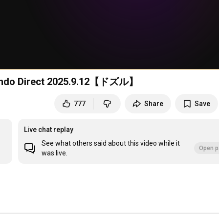
irect 2025.9.12【ドズル】
777
Share
Save
Live chat replay
See what others said about this video while it
Open p
was live.