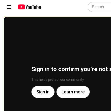
Sign in to confirm you’re not 
This helps protect our community
Sign in
Learn more