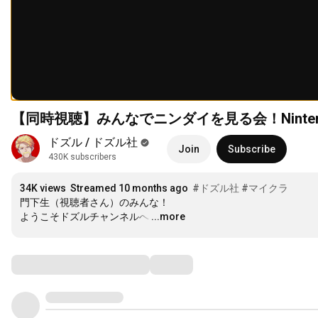
【同時視聴】みんなでニンダイを見る会！Nintendo D
ドズル / ドズル社
Join
Subscribe
430K subscribers
34K views
Streamed 10 months ago
#ドズル社
#マイクラ
門下生（視聴者さん）のみんな！

ようこそドズルチャンネルへ
…
...more
Comments