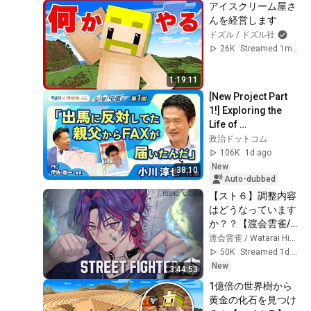
アイスクリーム屋さ
んを経営します
ドズル / ドズル社
26K
Streamed 1mo ago
1:19:11
[New Project Part 
1!] Exploring the 
Life of 
Representative 
政治ドットコム
Junya Ogawa: 
106K
1d ago
Despair on his 3rd 
New
38:10
day as...
Auto-dubbed
【スト６】調整内容
はどうなっています
か？？【渡会雲雀/
にじさんじ】
渡会雲雀 / Watarai Hibari
50K
Streamed 1d ago
New
3:44:53
1億倍の世界樹から
黄金の化石を見つけ