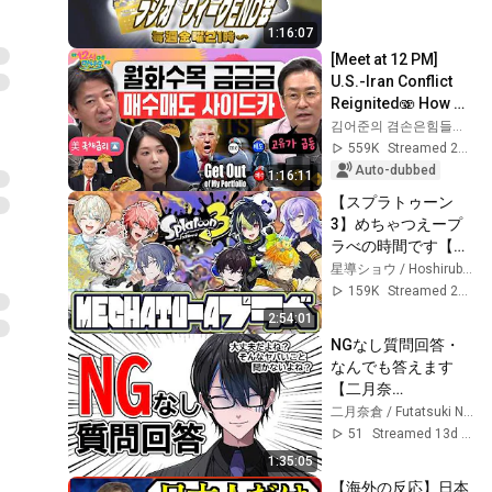
1:16:07
[Meet at 12 PM] 
U.S.-Iran Conflict 
Reignited🫨 How 
Will Surging Oil 
김어준의 겸손은힘들다 뉴스공장
Prices Shake Our 
559K
Streamed 2w ago
Stock Market....
Auto-dubbed
1:16:11
【スプラトゥーン
3】めちゃつえープ
ラべの時間です【星
導ショウ/にじさん
星導ショウ / Hoshirube Sho【にじさんじ】
じ】
159K
Streamed 2w ago
2:54:01
NGなし質問回答・
なんでも答えます
【二月奈
倉/VTuber】
二月奈倉 / Futatsuki Nakura
51
Streamed 13d ago
1:35:05
【海外の反応】日本