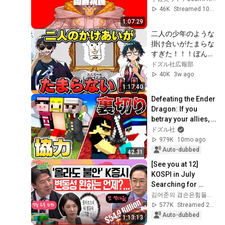
さんじ】
46K
Streamed 10mo ago
1:07:29
二人の少年のような
掛け合いがたまらな
すぎた！！！ぼんさ
んと全ドズル社メン
ドズル社広報部
バーのアキネイター
40K
3w ago
バトルまとめ！！！
1:17:40
【切り抜き】
Defeating the Ender 
Dragon: If you 
betray your allies, 
you can 
ドズル社
immediately return 
979K
10mo ago
home [Minecraft]
Auto-dubbed
42:31
[See you at 12] 
KOSPI in July 
Searching for 
Direction! Starting 
김어준의 겸손은힘들다 뉴스공장
Up Today... Is This 
577K
Streamed 2w ago
the First Ste...
Auto-dubbed
1:13:13