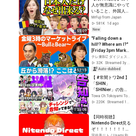
人が無意識にやって
いること、外国人に
は全部すごかった
MrFuji from Japan
581K
1d ago
New
55:07
"Falling down a 
hill!? Where am I?" 
[Friday 3pm Market 
Live ~Bull and 
テレ東BIZ ダイジェスト
Bear~] (July 14, 
32K
Streamed 3y ago
2023)
Auto-dubbed
52:15
【 #常闇トワ2nd 】
「SHIN」
「SHINier」の告知
あり！豪華企画👑3
Towa Ch.Tokoyami Towa
本立て【常闇トワ/
220K
Streamed 10mo ago
ホロライブ】
1:25:06
【同時視聴】
Nintendo Direct見る
ぞ！！！！！！！
【宇佐美リト/にじ
宇佐美リト / Usami Rito【にじさんじ】