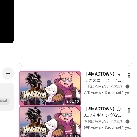
【#MADTOWN】マ
ックスコーヒーじゃ
ないよギャングだ
おおはらMEN / ドズル社
YO【ドズル社 / おお
77K views
•
Streamed 1 year ago
はらMEN】
anel
8:02:10
【#MADTOWN】ぶ
んぶんギャングなの
に一生花集めてる男
おおはらMEN / ドズル社
【ドズル社 / おおは
60K views
•
Streamed 1 year ago
らMEN】
6:45:35