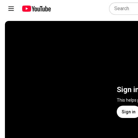
Sign i
This helps
Sign in