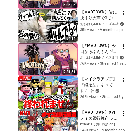
5:06:06
【MADTOWN】岩に
挟まり大声で叫ぶお
おはらMEN
おおはらMEN / ドズル社
35K views
•
9 months ago
54:14
【#MADTOWN】今
日からぶんぶんギャ
ングの働きバチとし
おおはらMEN / ドズル社
て頑張ります【ドズ
76K views
•
Streamed 1 year ago
ル社 / おおはら
7:31:51
MEN】
【マイクラアプデ】
『鍛冶型』すべて集
めるまで終われませ
ドズル社
ん【ドズル視点】
262K views
•
Streamed 3 years ago
7:29:55
【MADTOWN】XVI 
メイズ銀行強盗 フル
メンバーで初挑戦！
kohaku【切り抜きch】
作戦勝ちで利確成
146K views
•
9 months ago