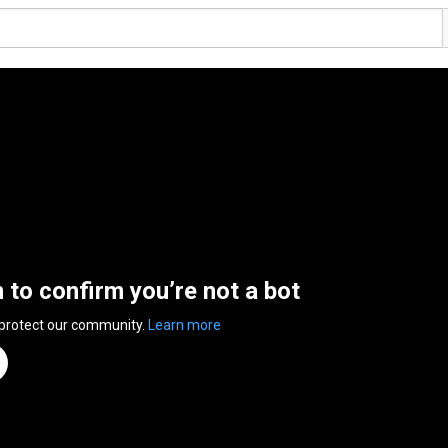
n to confirm you’re not a bot
 protect our community.
Learn more