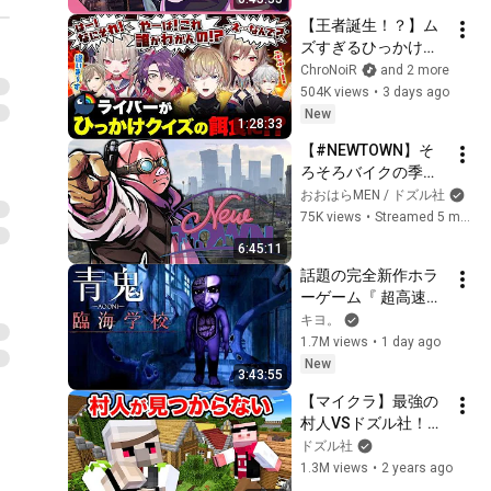
【王者誕生！？】ム
ズすぎるひっかけク
イズににじさんじラ
ChroNoiR
and 2 more
イバーが挑戦！ #く
504K views
•
3 days ago
ろなん
New
1:28:33
【#NEWTOWN】そ
ろそろバイクの季節
ですか…【ドズル社 / 
おおはらMEN / ドズル社
おおはらMEN】
75K views
•
Streamed 5 months ago
6:45:11
話題の完全新作ホラ
ーゲーム『 超高速青
鬼2 ブルーベリー臨
キヨ。
海学校 』
1.7M views
•
1 day ago
New
3:43:55
【マイクラ】最強の
村人VSドズル社！か
くれんぼ対決！
ドズル社
1.3M views
•
2 years ago