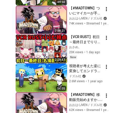
49:50
【#MADTOWN】つ
いにマイカーが手に
入るのかもしれない
おおはらMEN / ドズル社
ギャング（笑）【ド
74K views
•
Streamed 1 year ago
ズル社 / おおはら
7:58:21
MEN】
【VCR RUST】初日
～最終日までりりむ
視点まとめ！爆笑・
おさめ。
感動の名場面だら
20K views
•
1 day ago
け！【魔界ノりりむ/
New
2:29:47
葛葉/ぐちつぼ/ズズ/
視聴者が考えた姿に
おおはらMEN/椎名唯
変身してエンドラ討
華/エクス・アルビ
伐【マイクラ】
ドズル社
オ/赤見かるび/切り
2.6M views
•
1 year ago
抜き】【にじさん
じ】
54:05
【#MADTOWN】移
動販売始めますか…
【ドズル社 / おおは
おおはらMEN / ドズル社
らMEN】
62K views
•
Streamed 1 year ago