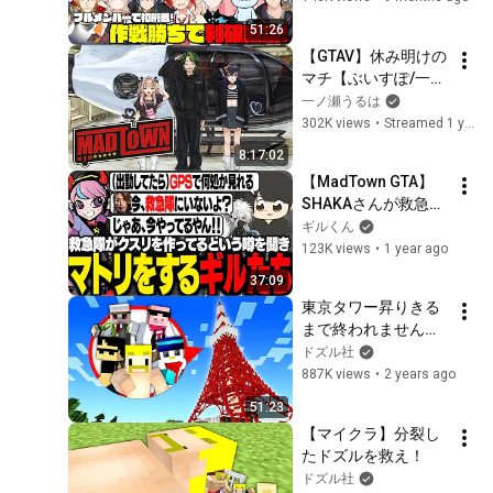
功！【切り抜き】
51:26
【GTAV】休み明けの
マチ【ぶいすぽ/一ノ
瀬うるは】
一ノ瀬うるは
302K views
•
Streamed 1 year ago
8:17:02
【MadTown GTA】
SHAKAさんが救急隊
なのにクスリを作っ
ギルくん
ているという噂を聞
123K views
•
1 year ago
いてマトリに行った
37:09
ら、別の人を捕まえ
東京タワー昇りきる
るギルたち【ギルく
まで終われません！
ん/GTA5】
【マイクラ】
ドズル社
887K views
•
2 years ago
51:23
【マイクラ】分裂し
たドズルを救え！
ドズル社