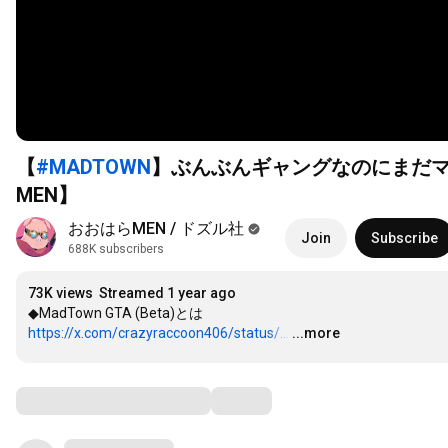
【
#MADTOWN
】ぶんぶんギャングなのにまだマ
MEN】
おおはらMEN / ドズル社
Join
Subscribe
688K subscribers
73K views
Streamed 1 year ago
https://x.com/crazyraccoon406/status/...
…
...more
Comments