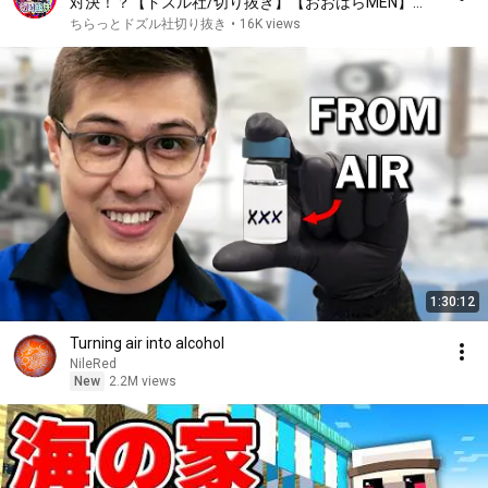
対決！？【ドズル社/切り抜き】【おおはらMEN】
【#NEWTOWN】
ちらっとドズル社切り抜き
•
16K views
1:30:12
Turning air into alcohol
NileRed
New
2.2M views