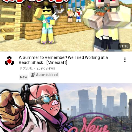
31:10
A Summer to Remember! We Tried Working at a
Beach Shack... [Minecraft]
ドズル社
•
259K views
Auto-dubbed
New