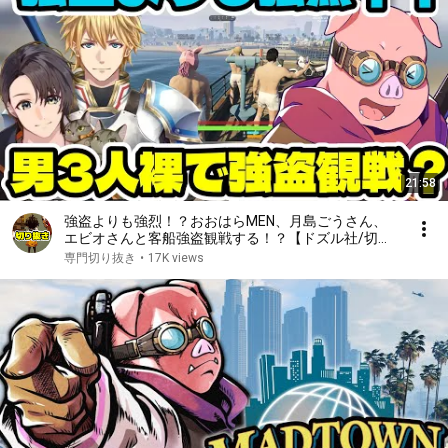
21:58
強盗よりも強烈！？おおはらMEN、月島ごうさん、
エビオさんと客船強盗観戦する！？【ドズル社/切り
抜き】
専門切り抜き
•
17K views