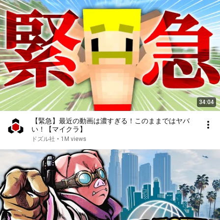
34:04
【緊急】最近の動画は濃すぎる！このままではヤバ
い！【マイクラ】
ドズル社
•
1M views