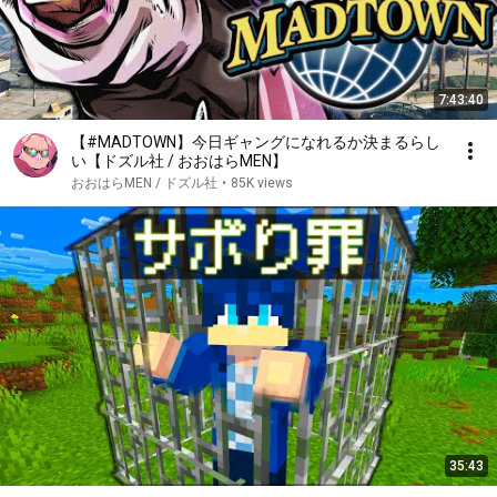
7:43:40
【#MADTOWN】今日ギャングになれるか決まるらし
い【ドズル社 / おおはらMEN】
おおはらMEN / ドズル社
•
85K views
35:43