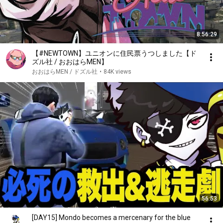
8:56:29
【#NEWTOWN】ユニオンに住民票うつしました【ド
ズル社 / おおはらMEN】
おおはらMEN / ドズル社
•
84K views
56:53
[DAY15] Mondo becomes a mercenary for the blue