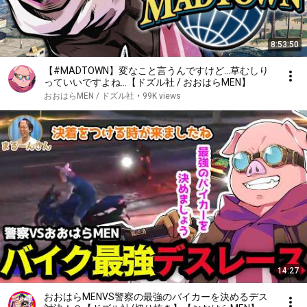
8:53:50
【#MADTOWN】変なこと言うんですけど…草むしり
っていいですよね…【ドズル社 / おおはらMEN】
おおはらMEN / ドズル社
•
99K views
14:27
おおはらMENVS警察の最強のバイカーを決めるデス