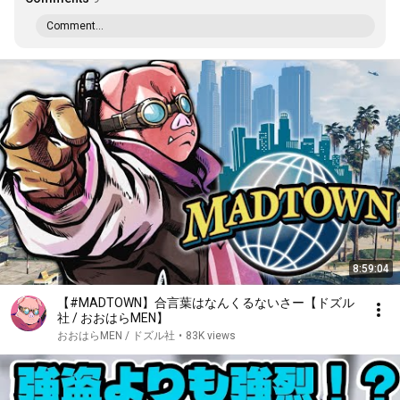
Comment...
8:59:04
【#MADTOWN】合言葉はなんくるないさー【ドズル
社 / おおはらMEN】
おおはらMEN / ドズル社
•
83K views