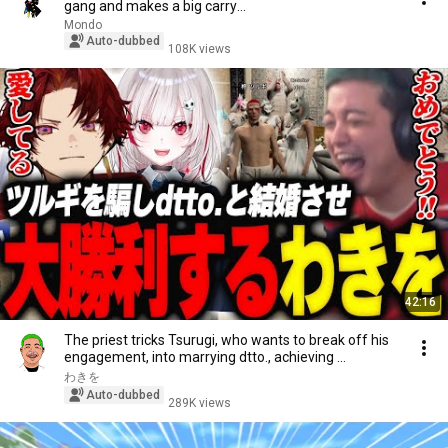
gang and makes a big carry
[MADTOWN/Madtown/GTA]
Mondo
Auto-dubbed
108K views
42:16
The priest tricks Tsurugi, who wants to break off his
engagement, into marrying dtto., achieving ...
わきを
Auto-dubbed
289K views