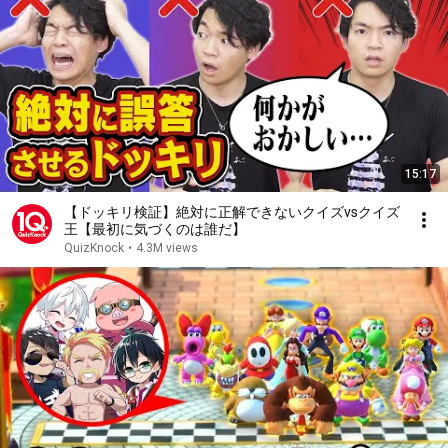
15:17
【ドッキリ検証】絶対に正解できないクイズvsクイズ
王【最初に気づくのは誰だ】
QuizKnock
•
4.3M views