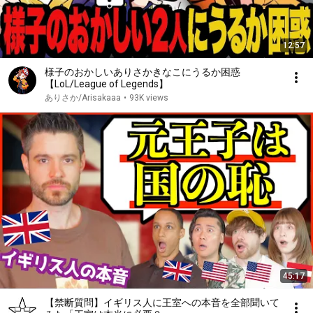
12:57
様子のおかしいありさかきなこにうるか困惑
【LoL/League of Legends】
ありさか/Arisakaaa
•
93K views
45:17
【禁断質問】イギリス人に王室への本音を全部聞いて