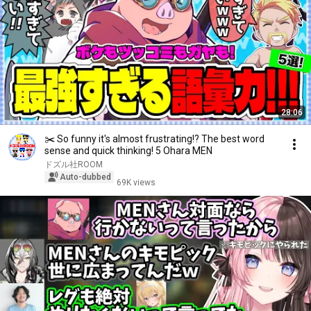
28:06
✂️ So funny it's almost frustrating!? The best word
sense and quick thinking! 5 Ohara MEN
ドズル社ROOM
Auto-dubbed
69K views