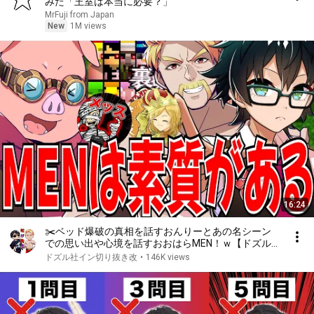
みた「王室は本当に必要？」
MrFuji from Japan
New
1M views
16:24
✂️ベッド爆破の真相を話すおんりーとあの名シーン
での思い出や心境を話すおおはらMEN！ｗ【ドズル
社/切り抜き】【ドズル/ぼんじゅうる/おんりー/おお
ドズル社イン切り抜き改
•
146K views
はらMEN/おらふくん】【マイクラ】