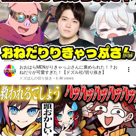
16:38
おおはらMENがりきゃっぷさんに褒められた！？お
ねだりが可愛すぎた！【ドズル社/切り抜き】
ドズぼんの切り抜き
•
6.4K views