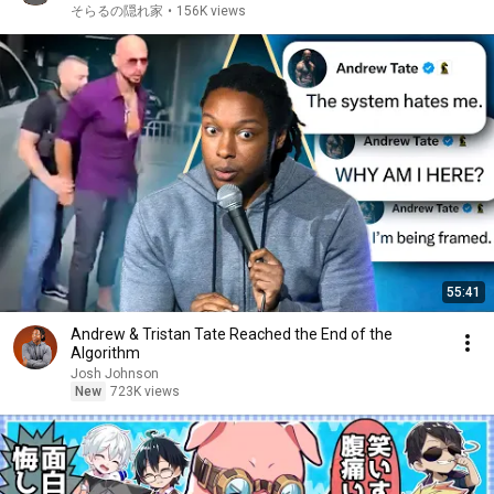
そらるの隠れ家
•
156K views
55:41
Andrew & Tristan Tate Reached the End of the
Algorithm
Josh Johnson
New
723K views