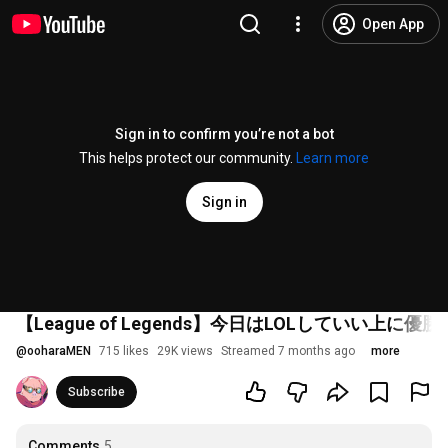
Open App
Sign in to confirm you’re not a bot
This helps protect our community.
Learn more
Sign in
【League of Legends】今日はLOLしていい
@
ooharaMEN
715 likes
29K views
Streamed 7 months ago
more
Subscribe
Comments
5