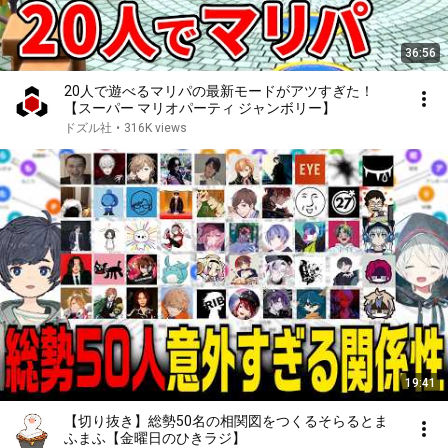
36:56
20人で遊べるマリパの最新モードがアツすぎた！
【スーパー マリオパーティ ジャンボリー】
ドズル社
•
316K views
19:41
【切り抜き】総勢50名の相関図をつくるそらるとま
ふまふ【金曜日のひきラジ】