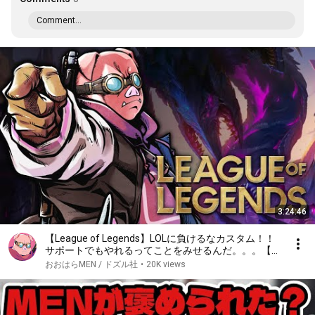
Comment...
3:24:46
【League of Legends】LOLに負けるなカスタム！！
サポートでもやれるってことをみせるんだ。。。【お
おはらMEN視点】
おおはらMEN / ドズル社
•
20K views