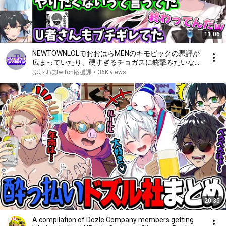
11:06
NEWTOWNLOLでおおはらMENのキモピックの悪評が
広まっていたり、硬すぎるチョガスに銃撃みたいな台
パンをする寧々丸に驚くひなーの【橘ひなの】
ぶいすぽtwitch応援課
•
36K views
【2026/2/26】
20:35
A compilation of Dozle Company members getting