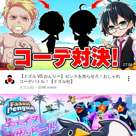
27:06
【ドズル VS おんりー】センスを光らせろ！おしゃれ
コーデバトル！【ドズル社】
ドズル社
•
339K views