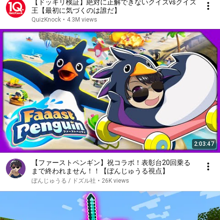
【ドッキリ検証】絶対に正解できないクイズvsクイズ
王【最初に気づくのは誰だ】
QuizKnock
•
4.3M views
2:03:47
【ファーストペンギン】祝コラボ！表彰台20回乗る
まで終われません！！【ぼんじゅうる視点】
ぼんじゅうる / ドズル社
•
26K views