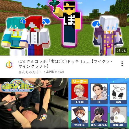
51:52
ぼんさんコラボ『実は〇〇ドッキリ』…【マイクラ・
マインクラフト】
さんちゃんく！
•
439K views