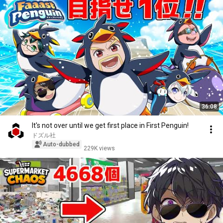
36:08
It's not over until we get first place in First Penguin!
ドズル社
Auto-dubbed
229K views