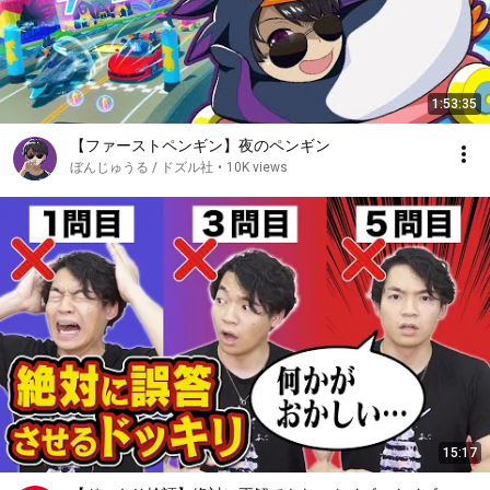
1:53:35
【ファーストペンギン】夜のペンギン
ぼんじゅうる / ドズル社
•
10K views
15:17