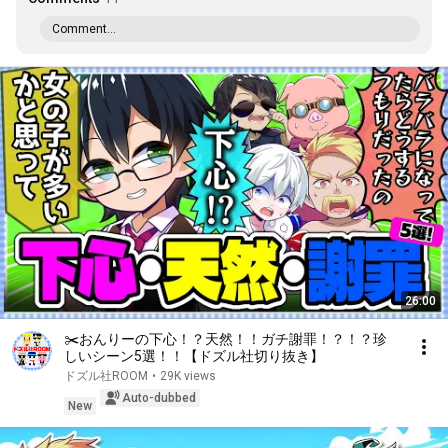
Comment...
26:00
✂️おんりーの下心！？天然！！ガチ謝罪！？！？珍
しいシーン5選！！【ドズル社切り抜き】
ドズル社ROOM
•
29K views
Auto-dubbed
New