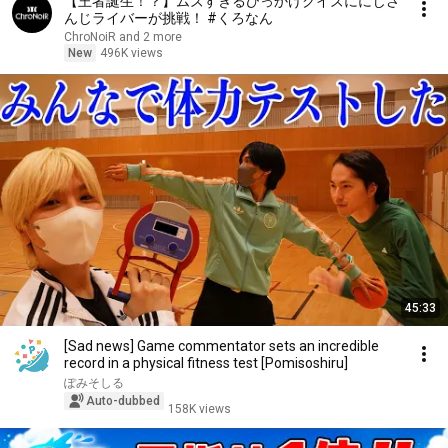
【王者誕生！？】ムズすぎるひっかけクイズににじさ
んじライバーが挑戦！ #くろなん
ChroNoiR and 2 more
New
496K views
45:33
[Sad news] Game commentator sets an incredible
record in a physical fitness test [Pomisoshiru]
ぽみそしる
Auto-dubbed
158K views