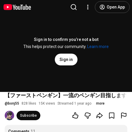
Open App
Sign in to confirm you’re not a bot
This helps protect our community.
Learn more
Sign in
【ファーストペンギン】一流のペンギン目指しますか
@
bonj55
828 likes
15K views
Streamed 1 year ago
more
Subscribe
Comments
11