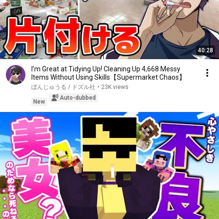
40:28
I’m Great at Tidying Up! Cleaning Up 4,668 Messy
Items Without Using Skills【Supermarket Chaos】
ぼんじゅうる / ドズル社
•
23K views
Auto-dubbed
New