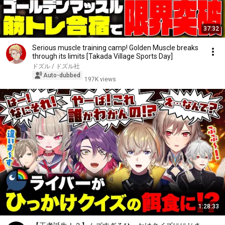
37:32
Serious muscle training camp! Golden Muscle breaks
through its limits [Takada Village Sports Day]
ドズル / ドズル社
Auto-dubbed
197K views
1:28:33