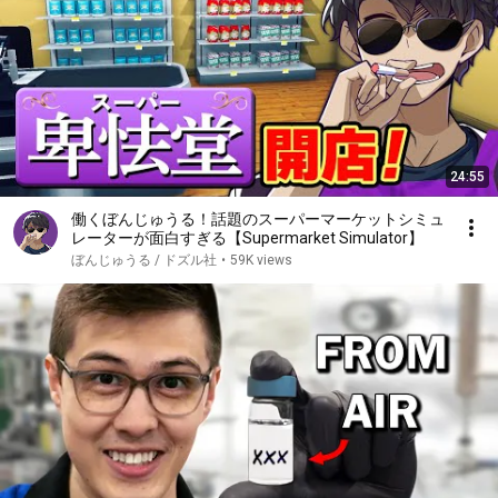
24:55
働くぼんじゅうる！話題のスーパーマーケットシミュ
レーターが面白すぎる【Supermarket Simulator】
ぼんじゅうる / ドズル社
•
59K views