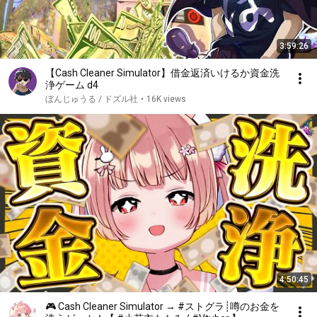
3:59:26
【Cash Cleaner Simulator】借金返済いけるか資金洗
浄ゲーム d4
ぼんじゅうる / ドズル社
•
16K views
4:50:45
🎮 Cash Cleaner Simulator → #ストグラ┊噂のお金を