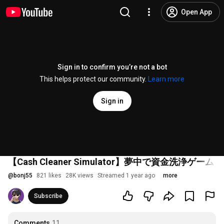
Open App
Sign in to confirm you’re not a bot
This helps protect our community.
Learn more
Sign in
【Cash Cleaner Simulator】夢中で資金洗浄ゲーム d
@
bonj55
821 likes
28K views
Streamed 1 year ago
more
Subscribe
Comments
11