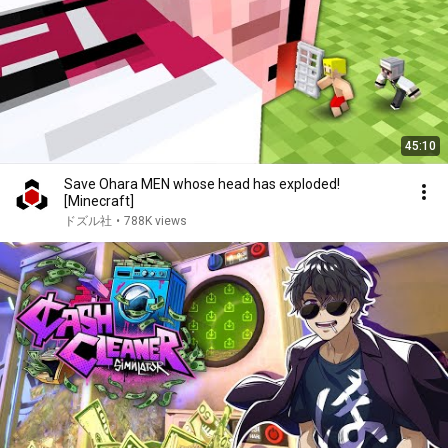
45:10
Save Ohara MEN whose head has exploded!
[Minecraft]
ドズル社
•
788K views