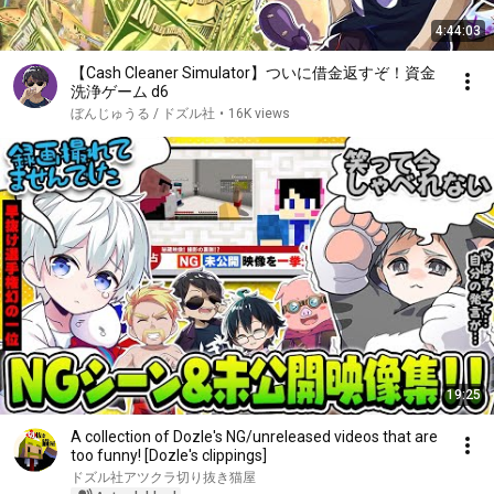
4:44:03
【Cash Cleaner Simulator】ついに借金返すぞ！資金
洗浄ゲーム d6
ぼんじゅうる / ドズル社
•
16K views
19:25
A collection of Dozle's NG/unreleased videos that are
too funny! [Dozle's clippings]
ドズル社アツクラ切り抜き猫屋