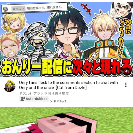
16:48
Onry fans flock to the comments section to chat with
Onry and the uncle. [Cut from Dozle]
ドズル社アツクラ切り抜き猫屋
Auto-dubbed
51K views