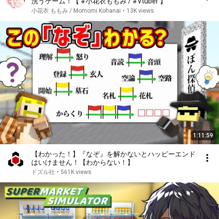
洗うゲーム！【 #小花衣ももみ / #Vtuber 】
小花衣 ももみ / Momomi Kohanai
•
13K views
1:11:59
【わかった！】『なぞ』を解かないとハッピーエンド
はいけません！【わからない！】
ドズル社
•
561K views