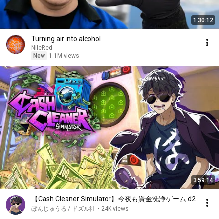
1:30:12
Turning air into alcohol
NileRed
New
1.1M views
3:59:14
【Cash Cleaner Simulator】今夜も資金洗浄ゲーム d2
ぼんじゅうる / ドズル社
•
24K views