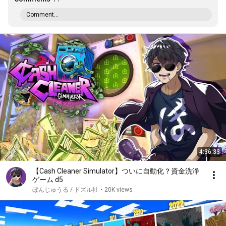
Comment...
4:36:33
【Cash Cleaner Simulator】ついに自動化？資金洗浄
ゲーム d5
ぼんじゅうる / ドズル社
•
20K views