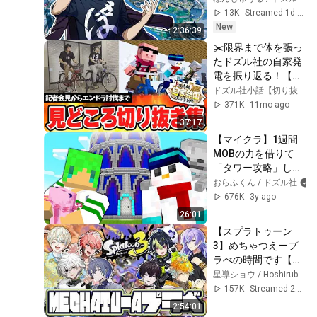
13K
Streamed 1d ago
New
2:36:39
✂️限界まで体を張っ
たドズル社の自家発
電を振り返る！【#
ドズル社自家発電】
ドズル社小話【切り抜き】
【切り抜き/ドズル
371K
11mo ago
社】
37:17
【マイクラ】1週間
MOBの力を借りて
「タワー攻略」して
みた結果！？【ふう
おらふくん / ドズル社
はやくんコラボ】
676K
3y ago
26:01
【スプラトゥーン
3】めちゃつえープ
ラべの時間です【星
導ショウ/にじさん
星導ショウ / Hoshirube Sho【にじさんじ】
じ】
157K
Streamed 2w ago
2:54:01