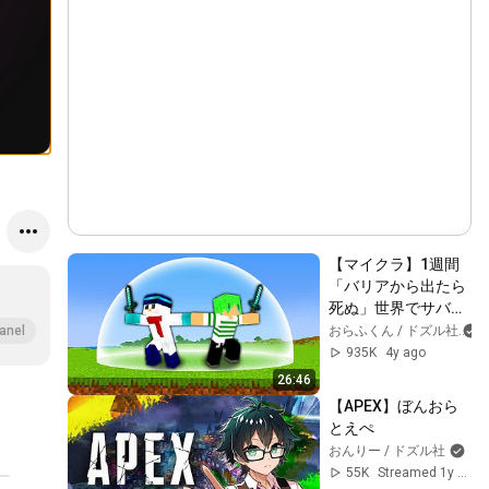
【マイクラ】1週間
「バリアから出たら
死ぬ」世界でサバイ
バル生活してみた結
おらふくん / ドズル社
anel
果！？【ふうはやさ
935K
4y ago
んコラボ】
26:46
【APEX】ぼんおら
とえぺ
おんりー / ドズル社
55K
Streamed 1y ago