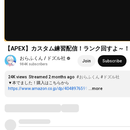
【APEX】カスタム練習配信！ランク回すよ～
おらふくん / ドズル社
Join
Subscribe
984K subscribers
24K views
Streamed 2 months ago
#おらふくん
#ドズル社
https://www.amazon.co.jp/dp/4048976591
…
...more
Comments