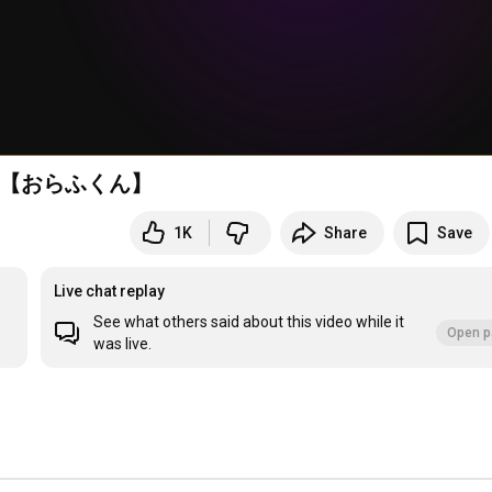
！【おらふくん】
1K
Share
Save
Live chat replay
See what others said about this video while it
Open p
was live.