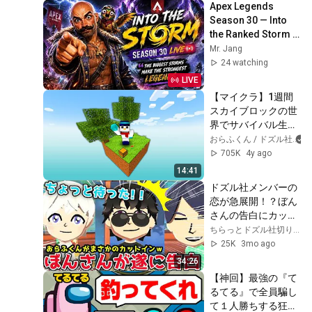
Apex Legends 
Season 30 — Into 
the Ranked Storm 
⛈️
Mr. Jang
24 watching
LIVE
【マイクラ】1週間
スカイブロックの世
界でサバイバル生活
してみた結果！？
おらふくん / ドズル社
705K
4y ago
14:41
ドズル社メンバーの
恋が急展開！？ぼん
さんの告白にカット
インするおらふくん
ちらっとドズル社切り抜き
が面白すぎたｗ【ド
25K
3mo ago
ズル社/切り抜き】
34:26
【おらふくん】【ト
【神回】最強の『て
モコレ】
るてる』で全員騙し
て１人勝ちする狂人