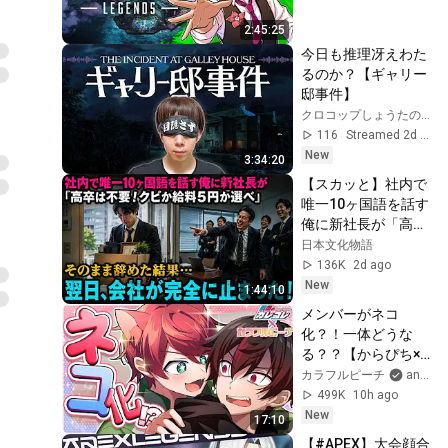
2:45:25
今日も推理冴えわた
るのか？【ギャリー
邸事件】
クロコップしょうたの目隠しチャンネル
116
Streamed 2d ago
New
3:34:20
【スカッと】社内で
唯一10ヶ国語を話す
俺に新社長が「高卒
は不要！クビか給料
日本文化物語
５円か選べ」と言っ
136K
2d ago
てきた。そのまま辞
New
1:44:10
めた結果
メンバーがネコ
化？！一体どうな
る？？【からぴち×
混血のカレコレ】
カラフルピーチ
and 混血のカレコレ
【前編】
499K
10h ago
New
17:10
【#APEX】大会顔合