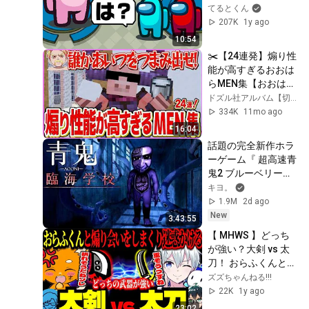
がやばいｗｗｗｗｗ
てるとくん
【てるとくん】
207K
1y ago
【Among Us】
10:54
✂️【24連発】煽り性
能が高すぎるおおは
らMEN集【おおはら
MEN】【ドズル社】
ドズル社アルバム【切り抜き】
【切り抜き】
334K
11mo ago
16:04
話題の完全新作ホラ
ーゲーム『 超高速青
鬼2 ブルーベリー臨
海学校 』
キヨ。
1.9M
2d ago
New
3:43:55
【 MHWS 】どっち
が強い？大剣 vs 太
刀！ おらふくんと煽
り合いをした結果、
ズズちゃんねる!!!
多大なる迷惑をかけ
22K
1y ago
る2人【ズズ/おらふ
23:02