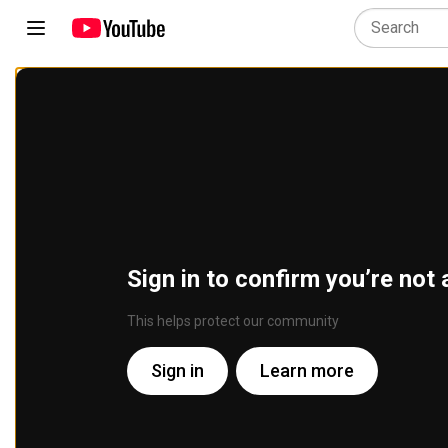
Sign in to confirm you’re not 
This helps protect our community
Sign in
Learn more