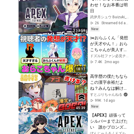
わせ！なお本番は明
日
武伊月シュウ Buizuki_Shu
26
Streamed 6d ago
New
3:13:59
✂️おらふくん「発想
が天才やん！」おら
こちゃんが美人すぎ
るwww【ドズル社/
ドズル社ファン必見チャンネル
切り抜き】
7.4K
2mo ago
18:17
高学歴の僕たちなら
この漢字余裕だよ
ね？みんなは解け
る？【すとぷり】
すとぷりちゃんねる
99K
1d ago
New
45:39
【APEX】頑張って
シルバーまで上げた
い　誰かブロンズお
るか？
ぼんじゅうる / ドズル社