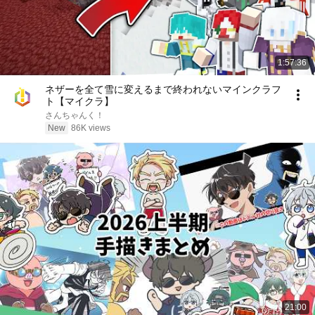
1:57:36
ネザーを全て雪に変えるまで終われないマインクラフ
ト【マイクラ】
さんちゃんく！
New
86K views
21:00