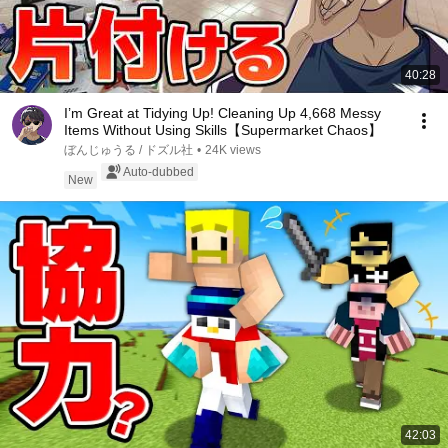
40:28
I’m Great at Tidying Up! Cleaning Up 4,668 Messy
Items Without Using Skills【Supermarket Chaos】
ぼんじゅうる / ドズル社
•
24K views
Auto-dubbed
New
42:03