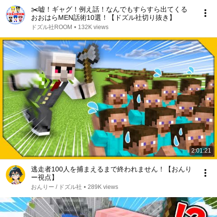
✂️嘘！ギャグ！例え話！なんでもすらすら出てくる
おおはらMEN話術10選！【ドズル社切り抜き】
ドズル社ROOM
•
132K views
2:01:21
逃走者100人を捕まえるまで終われません！【おんり
ー視点】
おんりー / ドズル社
•
289K views