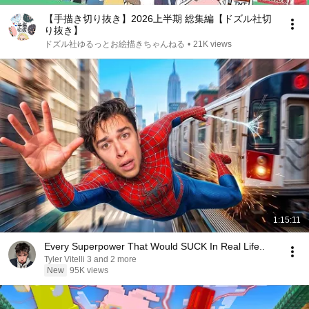
【手描き切り抜き】2026上半期 総集編【ドズル社切
り抜き】
ドズル社ゆるっとお絵描きちゃんねる
•
21K views
1:15:11
Every Superpower That Would SUCK In Real Life..
Tyler Vitelli 3 and 2 more
New
95K views