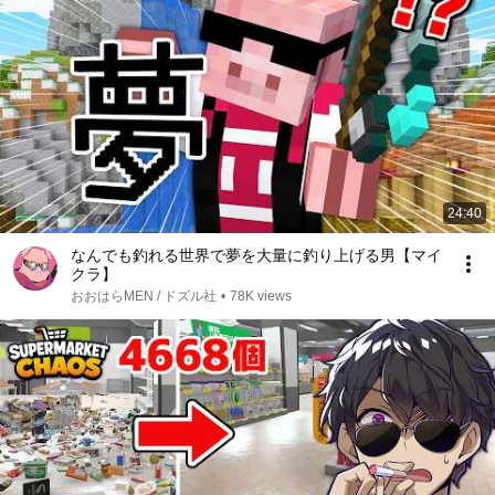
24:40
なんでも釣れる世界で夢を大量に釣り上げる男【マイ
クラ】
おおはらMEN / ドズル社
•
78K views