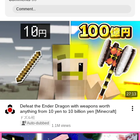
Comment...
27:13
Defeat the Ender Dragon with weapons worth
anything from 10 yen to 10 billion yen [Minecraft]
ドズル社
Auto-dubbed
1.1M views