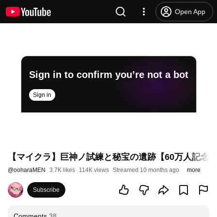
Open App
Sign in to confirm you’re not a bot
Sign in
【マイクラ】巨神ノ試練と秘宝の遺跡【60万人記念
@
ooharaMEN
3.7K likes
114K views
Streamed 10 months ago
more
Subscribe
Comments
38