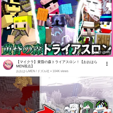
3:25:06
【マイクラ】黄昏の森トライアスロン！【おおはら
MEN視点】
おおはらMEN / ドズル社
•
104K views