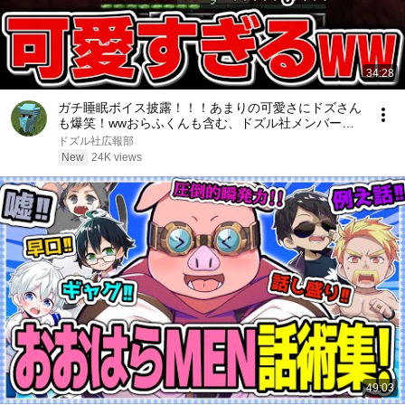
34:28
ガチ睡眠ボイス披露！！！あまりの可愛さにドズさん
も爆笑！wwおらふくんも含む、ドズル社メンバーか
わかわ場面！！！【切り抜き】
ドズル社広報部
New
24K views
49:03