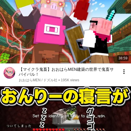
38:59
【マイクラ鬼畜】おおはらMEN建築の世界で鬼畜サ
バイバル！
おおはらMEN / ドズル社
•
195K views